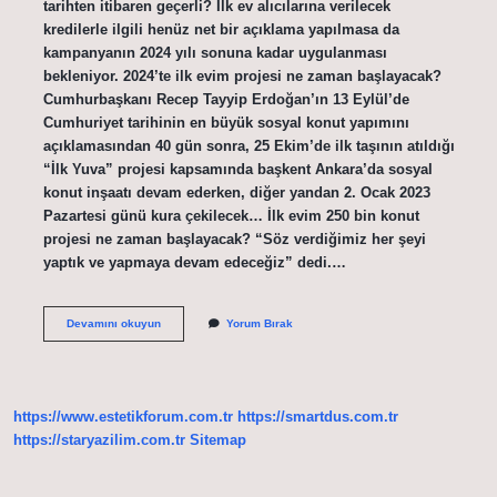
tarihten itibaren geçerli? İlk ev alıcılarına verilecek
kredilerle ilgili henüz net bir açıklama yapılmasa da
kampanyanın 2024 yılı sonuna kadar uygulanması
bekleniyor. 2024’te ilk evim projesi ne zaman başlayacak?
Cumhurbaşkanı Recep Tayyip Erdoğan’ın 13 Eylül’de
Cumhuriyet tarihinin en büyük sosyal konut yapımını
açıklamasından 40 gün sonra, 25 Ekim’de ilk taşının atıldığı
“İlk Yuva” projesi kapsamında başkent Ankara’da sosyal
konut inşaatı devam ederken, diğer yandan 2. Ocak 2023
Pazartesi günü kura çekilecek… İlk evim 250 bin konut
projesi ne zaman başlayacak? “Söz verdiğimiz her şeyi
yaptık ve yapmaya devam edeceğiz” dedi.…
Ilk
Devamını okuyun
Yorum Bırak
Evim
Projesi
2024
Ne
Zaman
https://www.estetikforum.com.tr
https://smartdus.com.tr
https://staryazilim.com.tr
Sitemap