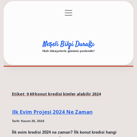
menüyü
Anasayfa
Gizlilik Politikası
Yasal Uyarı
aç
Hakkımızda
Neşeli Bilgi Durağı
Hızlı hikayelerle gününü şenlendir!
Etiket:
0 69 konut kredisi kimler alabilir 2024
Ilk Evim Projesi 2024 Ne Zaman
Tarih: Kasım 26, 2024
İlk evim kredisi 2024 ne zaman? İlk konut kredisi hangi