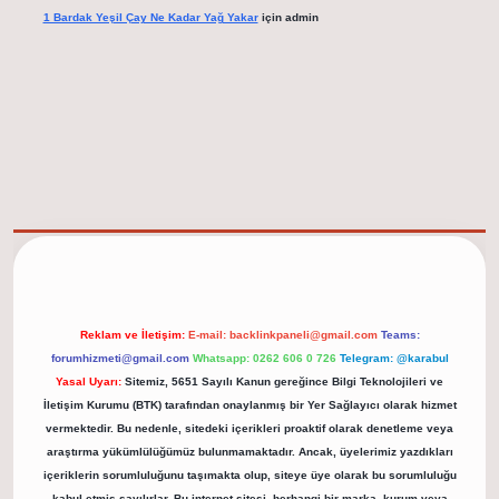
1 Bardak Yeşil Çay Ne Kadar Yağ Yakar
için
admin
elexbet güncel adresi
https://tulipbett.net/
Reklam ve İletişim:
E-mail:
backlinkpaneli@gmail.com
Teams:
forumhizmeti@gmail.com
Whatsapp: 0262 606 0 726
Telegram: @karabul
Yasal Uyarı:
Sitemiz, 5651 Sayılı Kanun gereğince Bilgi Teknolojileri ve
İletişim Kurumu (BTK) tarafından onaylanmış bir Yer Sağlayıcı olarak hizmet
vermektedir. Bu nedenle, sitedeki içerikleri proaktif olarak denetleme veya
araştırma yükümlülüğümüz bulunmamaktadır. Ancak, üyelerimiz yazdıkları
içeriklerin sorumluluğunu taşımakta olup, siteye üye olarak bu sorumluluğu
kabul etmiş sayılırlar. Bu internet sitesi, herhangi bir marka, kurum veya