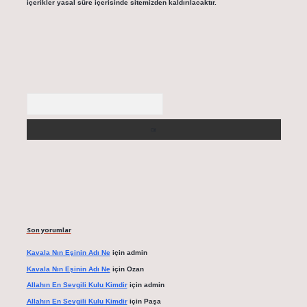
içerikler yasal süre içerisinde sitemizden kaldırılacaktır.
Arama
Son yorumlar
Kavala Nın Eşinin Adı Ne
için
admin
Kavala Nın Eşinin Adı Ne
için
Ozan
Allahın En Sevgili Kulu Kimdir
için
admin
Allahın En Sevgili Kulu Kimdir
için
Paşa