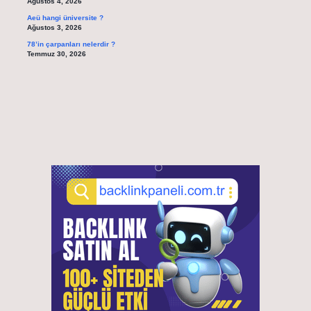
Ağustos 4, 2026
Aeü hangi üniversite ?
Ağustos 3, 2026
78’in çarpanları nelerdir ?
Temmuz 30, 2026