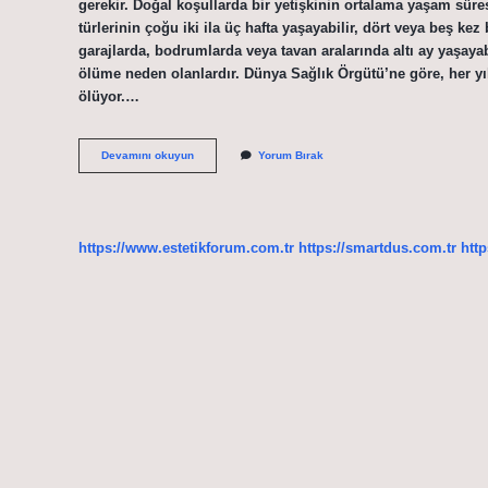
gerekir. Doğal koşullarda bir yetişkinin ortalama yaşam süres
türlerinin çoğu iki ila üç hafta yaşayabilir, dört veya beş kez
garajlarda, bodrumlarda veya tavan aralarında altı ay yaşayabi
ölüme neden olanlardır. Dünya Sağlık Örgütü’ne göre, her yıl 
ölüyor.…
Sinekler
Devamını okuyun
Yorum Bırak
Kaç
Yıl
Yaş
https://www.estetikforum.com.tr
https://smartdus.com.tr
http