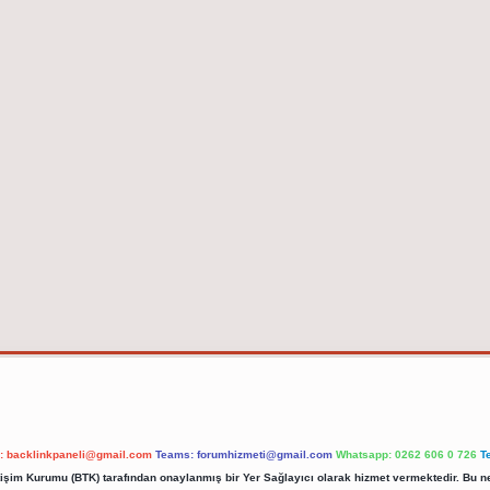
l:
backlinkpaneli@gmail.com
Teams:
forumhizmeti@gmail.com
Whatsapp: 0262 606 0 726
T
etişim Kurumu (BTK) tarafından onaylanmış bir Yer Sağlayıcı olarak hizmet vermektedir. Bu ne