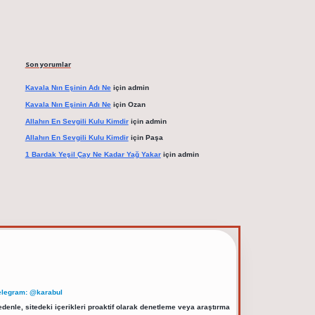
Son yorumlar
Kavala Nın Eşinin Adı Ne
için
admin
Kavala Nın Eşinin Adı Ne
için
Ozan
Allahın En Sevgili Kulu Kimdir
için
admin
Allahın En Sevgili Kulu Kimdir
için
Paşa
1 Bardak Yeşil Çay Ne Kadar Yağ Yakar
için
admin
elegram: @karabul
denle, sitedeki içerikleri proaktif olarak denetleme veya araştırma