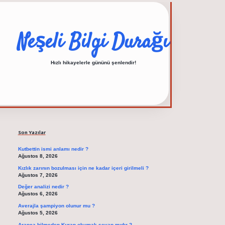
Neşeli Bilgi Durağı
Hızlı hikayelerle gününü şenlendir!
Sidebar
elexbet güncel adres
Son Yazılar
Kutbettin ismi anlamı nedir ?
Ağustos 8, 2026
Kızlık zarının bozulması için ne kadar içeri girilmeli ?
Ağustos 7, 2026
Değer analizi nedir ?
Ağustos 6, 2026
Averajla şampiyon olunur mu ?
Ağustos 5, 2026
Arapça bilmeden Kuran okumak sevap mıdır ?