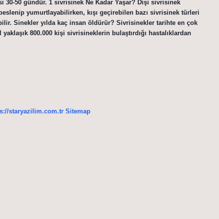
i 30-50 gündür. 1 sivrisinek Ne Kadar Yaşar? Dişi sivrisinek
 beslenip yumurtlayabilirken, kışı geçirebilen bazı sivrisinek türleri
lir. Sinekler yılda kaç insan öldürür? Sivrisinekler tarihte en çok
yaklaşık 800.000 kişi sivrisineklerin bulaştırdığı hastalıklardan
s://staryazilim.com.tr
Sitemap