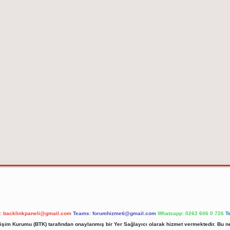
l:
backlinkpaneli@gmail.com
Teams:
forumhizmeti@gmail.com
Whatsapp: 0262 606 0 726
T
etişim Kurumu (BTK) tarafından onaylanmış bir Yer Sağlayıcı olarak hizmet vermektedir. Bu ne