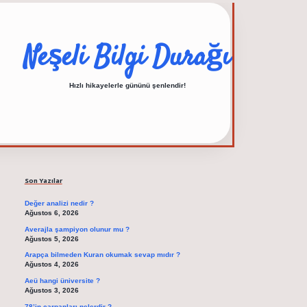
Neşeli Bilgi Durağı
Hızlı hikayelerle gününü şenlendir!
Sidebar
elexbet güncel adre
Son Yazılar
Değer analizi nedir ?
Ağustos 6, 2026
Averajla şampiyon olunur mu ?
Ağustos 5, 2026
Arapça bilmeden Kuran okumak sevap mıdır ?
Ağustos 4, 2026
Aeü hangi üniversite ?
Ağustos 3, 2026
78’in çarpanları nelerdir ?