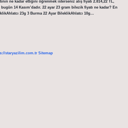
ın ne kadar ettiğini öğrenmek isterseniz alış fiyatı 2.814,22 TL,
ları bugün 14 Kasım’dadır. 22 ayar 23 gram bilezik fiyatı ne kadar? En
eklikAhlatcı 23g 3 Burma 22 Ayar BileklikAhlatcı 10g…
s://staryazilim.com.tr
Sitemap