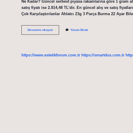
Ne Kadar? Güncel serbest piyasa rakamlarına göre 1 gram altın
satış fiyatı ise 2.814,48 TL’dir. En güncel alış ve satış fiyat
Çok Karşılaştırılanlar Ahlatcı 23g 3 Parça Burma 22 Ayar Bil
23
Devamını okuyun
Yorum Bırak
Gram
Altın
Kaç
Para
Eder
https://www.estetikforum.com.tr
https://smartdus.com.tr
http