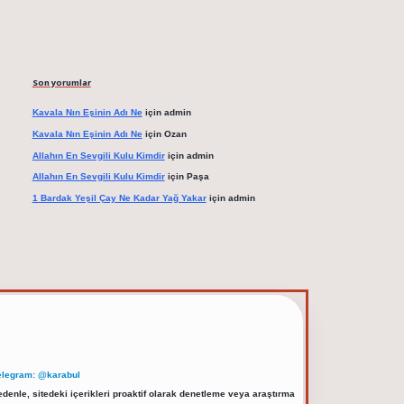
Son yorumlar
Kavala Nın Eşinin Adı Ne
için
admin
Kavala Nın Eşinin Adı Ne
için
Ozan
Allahın En Sevgili Kulu Kimdir
için
admin
Allahın En Sevgili Kulu Kimdir
için
Paşa
1 Bardak Yeşil Çay Ne Kadar Yağ Yakar
için
admin
elegram: @karabul
denle, sitedeki içerikleri proaktif olarak denetleme veya araştırma