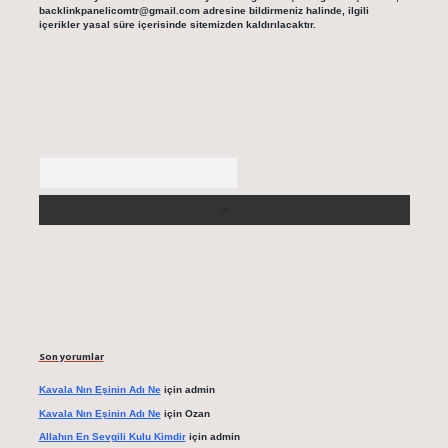
backlinkpanelicomtr@gmail.com
adresine bildirmeniz halinde, ilgili
içerikler yasal süre içerisinde sitemizden kaldırılacaktır.
Arama
Son yorumlar
Kavala Nın Eşinin Adı Ne
için
admin
Kavala Nın Eşinin Adı Ne
için
Ozan
Allahın En Sevgili Kulu Kimdir
için
admin