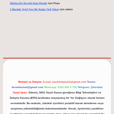
Allahın En Sevgili Kulu Kimdir
için
Paşa
1 Bardak Yeşil Çay Ne Kadar Yağ Yakar
için
admin
elexbet güncel adresi
https://tulipbett.net/
Reklam ve İletişim:
E-mail:
backlinkpaneli@gmail.com
Teams:
forumhizmeti@gmail.com
Whatsapp: 0262 606 0 726
Telegram: @karabul
Yasal Uyarı:
Sitemiz, 5651 Sayılı Kanun gereğince Bilgi Teknolojileri ve
İletişim Kurumu (BTK) tarafından onaylanmış bir Yer Sağlayıcı olarak hizmet
vermektedir. Bu nedenle, sitedeki içerikleri proaktif olarak denetleme veya
araştırma yükümlülüğümüz bulunmamaktadır. Ancak, üyelerimiz yazdıkları
içeriklerin sorumluluğunu taşımakta olup, siteye üye olarak bu sorumluluğu