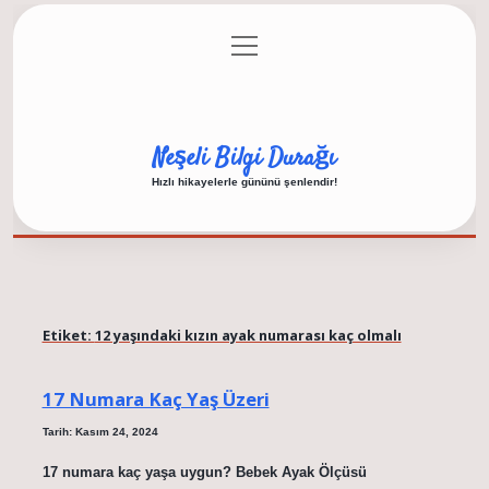
menüyü
Anasayfa
Gizlilik Politikası
Yasal Uyarı
aç
Hakkımızda
Neşeli Bilgi Durağı
Hızlı hikayelerle gününü şenlendir!
Etiket:
12 yaşındaki kızın ayak numarası kaç olmalı
17 Numara Kaç Yaş Üzeri
Tarih: Kasım 24, 2024
17 numara kaç yaşa uygun? Bebek Ayak Ölçüsü