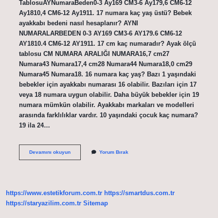
TablosuAYNumaraBeden0-3 Ay169 CM3-6 Ay179,6 CM6-12
Ay1810,4 CM6-12 Ay1911. 17 numara kaç yaş üstü? Bebek
ayakkabı bedeni nasıl hesaplanır? AYNI
NUMARALARBEDEN 0-3 AY169 CM3-6 AY179.6 CM6-12
AY1810.4 CM6-12 AY1911. 17 cm kaç numaradır? Ayak ölçü
tablosu CM NUMARA ARALIĞI NUMARA16,7 cm27
Numara43 Numara17,4 cm28 Numara44 Numara18,0 cm29
Numara45 Numara18. 16 numara kaç yaş? Bazı 1 yaşındaki
bebekler için ayakkabı numarası 16 olabilir. Bazıları için 17
veya 18 numara uygun olabilir. Daha büyük bebekler için 19
numara mümkün olabilir. Ayakkabı markaları ve modelleri
arasında farklılıklar vardır. 10 yaşındaki çocuk kaç numara?
19 ila 24…
17
Devamını okuyun
Yorum Bırak
Numara
Kaç
Yaş
Üzeri
https://www.estetikforum.com.tr
https://smartdus.com.tr
https://staryazilim.com.tr
Sitemap