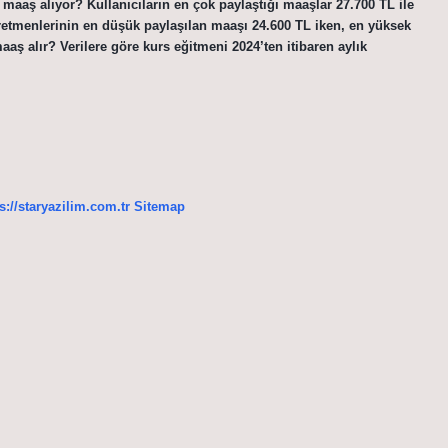
r maaş alıyor? Kullanıcıların en çok paylaştığı maaşlar 27.700 TL ile
ğretmenlerinin en düşük paylaşılan maaşı 24.600 TL iken, en yüksek
aş alır? Verilere göre kurs eğitmeni 2024’ten itibaren aylık
s://staryazilim.com.tr
Sitemap