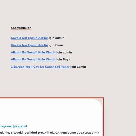
Son yorumlar
Kavala Nın Eşinin Adı Ne
için
admin
Kavala Nın Eşinin Adı Ne
için
Ozan
Allahın En Sevgili Kulu Kimdir
için
admin
Allahın En Sevgili Kulu Kimdir
için
Paşa
1 Bardak Yeşil Çay Ne Kadar Yağ Yakar
için
admin
elegram: @karabul
denle, sitedeki içerikleri proaktif olarak denetleme veya araştırma