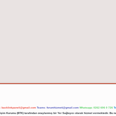
l:
backlinkpaneli@gmail.com
Teams:
forumhizmeti@gmail.com
Whatsapp: 0262 606 0 726
T
etişim Kurumu (BTK) tarafından onaylanmış bir Yer Sağlayıcı olarak hizmet vermektedir. Bu ne