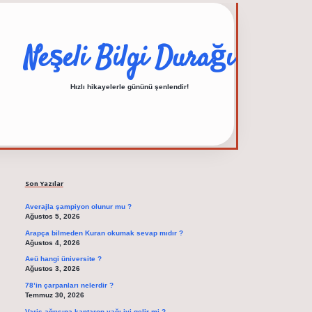
Neşeli Bilgi Durağı
Hızlı hikayelerle gününü şenlendir!
Sidebar
elexbet güncel adresi
Son Yazılar
Averajla şampiyon olunur mu ?
Ağustos 5, 2026
Arapça bilmeden Kuran okumak sevap mıdır ?
Ağustos 4, 2026
Aeü hangi üniversite ?
Ağustos 3, 2026
78’in çarpanları nelerdir ?
Temmuz 30, 2026
Varis ağrısına kantaron yağı iyi gelir mi ?