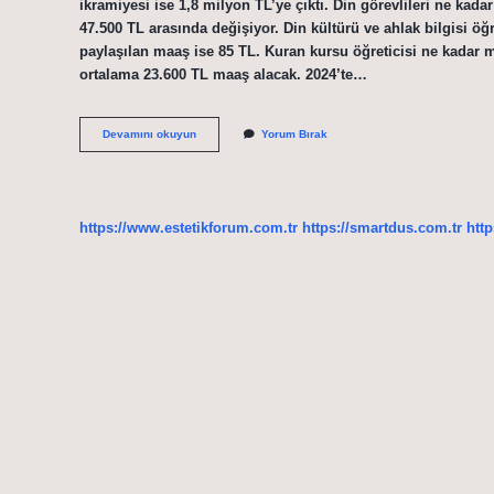
ikramiyesi ise 1,8 milyon TL’ye çıktı. Din görevlileri ne kada
47.500 TL arasında değişiyor. Din kültürü ve ahlak bilgisi ö
paylaşılan maaş ise 85 TL. Kuran kursu öğreticisi ne kadar ma
ortalama 23.600 TL maaş alacak. 2024’te…
Diyanet
Devamını okuyun
Yorum Bırak
Işlerinin
Maaşı
Kaç
Para
https://www.estetikforum.com.tr
https://smartdus.com.tr
http