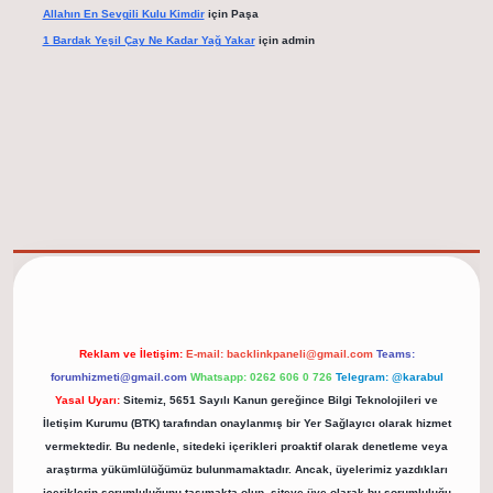
Allahın En Sevgili Kulu Kimdir
için
Paşa
1 Bardak Yeşil Çay Ne Kadar Yağ Yakar
için
admin
elexbet güncel adresi
https://tulipbett.net/
Reklam ve İletişim:
E-mail:
backlinkpaneli@gmail.com
Teams:
forumhizmeti@gmail.com
Whatsapp: 0262 606 0 726
Telegram: @karabul
Yasal Uyarı:
Sitemiz, 5651 Sayılı Kanun gereğince Bilgi Teknolojileri ve
İletişim Kurumu (BTK) tarafından onaylanmış bir Yer Sağlayıcı olarak hizmet
vermektedir. Bu nedenle, sitedeki içerikleri proaktif olarak denetleme veya
araştırma yükümlülüğümüz bulunmamaktadır. Ancak, üyelerimiz yazdıkları
içeriklerin sorumluluğunu taşımakta olup, siteye üye olarak bu sorumluluğu