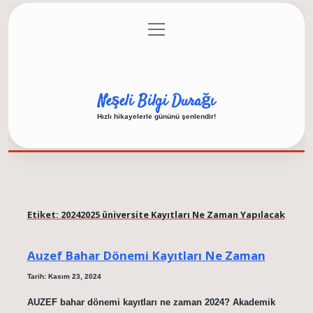
menüyü
Anasayfa
Gizlilik Politikası
Yasal Uyarı
aç
Hakkımızda
Neşeli Bilgi Durağı
Hızlı hikayelerle gününü şenlendir!
Etiket:
20242025 üniversite Kayıtları Ne Zaman Yapılacak
Auzef Bahar Dönemi Kayıtları Ne Zaman
Tarih: Kasım 23, 2024
AUZEF bahar dönemi kayıtları ne zaman 2024? Akademik