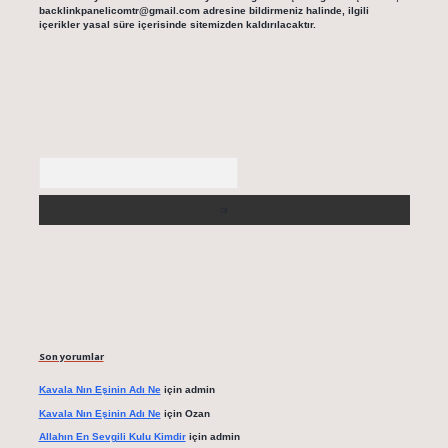
backlinkpanelicomtr@gmail.com
adresine bildirmeniz halinde, ilgili
içerikler yasal süre içerisinde sitemizden kaldırılacaktır.
Arama
Son yorumlar
Kavala Nın Eşinin Adı Ne
için
admin
Kavala Nın Eşinin Adı Ne
için
Ozan
Allahın En Sevgili Kulu Kimdir
için
admin