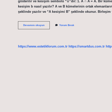
gösterilir ve kesişim sembolü “∪”dir: 1. A ∩ A = A. Bir küme
kesişim b nasıl yazılır? A ve B kümelerinin ortak elemanlar
şeklinde yazılır ve “A kesişimi B” şeklinde okunur. Birleşim 
Kesişim
Devamını okuyun
Yorum Bırak
De
Ne
Yapılır
https://www.estetikforum.com.tr
https://smartdus.com.tr
http