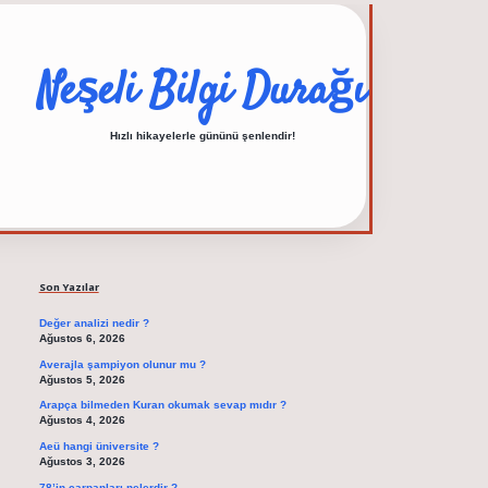
Neşeli Bilgi Durağı
Hızlı hikayelerle gününü şenlendir!
Sidebar
elexbet güncel adresi
Son Yazılar
Değer analizi nedir ?
Ağustos 6, 2026
Averajla şampiyon olunur mu ?
Ağustos 5, 2026
Arapça bilmeden Kuran okumak sevap mıdır ?
Ağustos 4, 2026
Aeü hangi üniversite ?
Ağustos 3, 2026
78’in çarpanları nelerdir ?