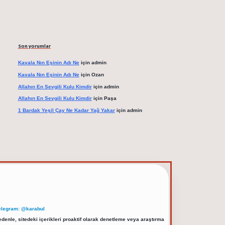
Son yorumlar
Kavala Nın Eşinin Adı Ne
için
admin
Kavala Nın Eşinin Adı Ne
için
Ozan
Allahın En Sevgili Kulu Kimdir
için
admin
Allahın En Sevgili Kulu Kimdir
için
Paşa
1 Bardak Yeşil Çay Ne Kadar Yağ Yakar
için
admin
elegram: @karabul
denle, sitedeki içerikleri proaktif olarak denetleme veya araştırma