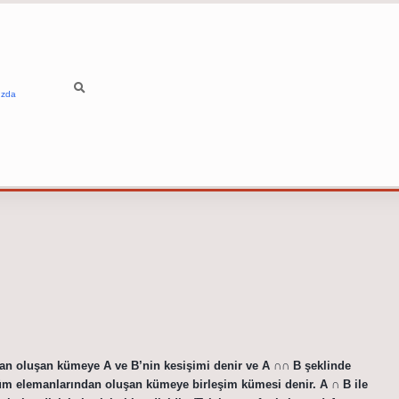
ızda
an oluşan kümeye A ve B’nin kesişimi denir ve A ∩∩ B şeklinde
n tüm elemanlarından oluşan kümeye birleşim kümesi denir. A ∩ B ile