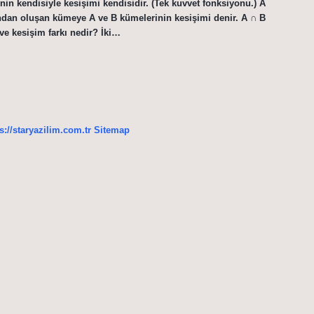
nin kendisiyle kesişimi kendisidir. (Tek kuvvet fonksiyonu.) A
ından oluşan kümeye A ve B kümelerinin kesişimi denir. A ∩ B
ve kesişim farkı nedir? İki…
s://staryazilim.com.tr
Sitemap