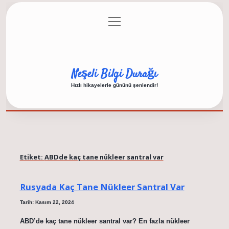
menüyü
Anasayfa
Gizlilik Politikası
Yasal Uyarı
aç
Hakkımızda
Neşeli Bilgi Durağı
Hızlı hikayelerle gününü şenlendir!
Etiket:
ABDde kaç tane nükleer santral var
Rusyada Kaç Tane Nükleer Santral Var
Tarih: Kasım 22, 2024
ABD’de kaç tane nükleer santral var? En fazla nükleer