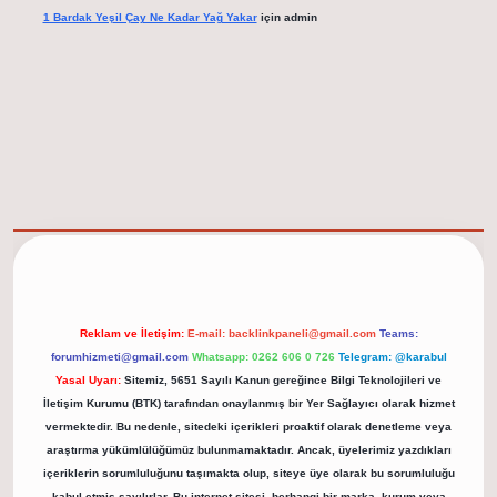
1 Bardak Yeşil Çay Ne Kadar Yağ Yakar
için
admin
elexbet güncel adresi
https://tulipbett.net/
Reklam ve İletişim:
E-mail:
backlinkpaneli@gmail.com
Teams:
forumhizmeti@gmail.com
Whatsapp: 0262 606 0 726
Telegram: @karabul
Yasal Uyarı:
Sitemiz, 5651 Sayılı Kanun gereğince Bilgi Teknolojileri ve
İletişim Kurumu (BTK) tarafından onaylanmış bir Yer Sağlayıcı olarak hizmet
vermektedir. Bu nedenle, sitedeki içerikleri proaktif olarak denetleme veya
araştırma yükümlülüğümüz bulunmamaktadır. Ancak, üyelerimiz yazdıkları
içeriklerin sorumluluğunu taşımakta olup, siteye üye olarak bu sorumluluğu
kabul etmiş sayılırlar. Bu internet sitesi, herhangi bir marka, kurum veya