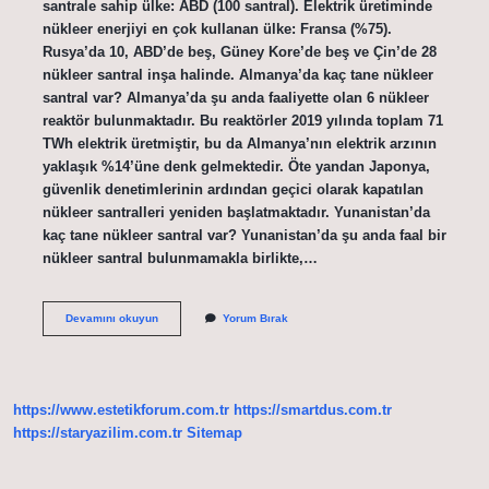
santrale sahip ülke: ABD (100 santral). Elektrik üretiminde
nükleer enerjiyi en çok kullanan ülke: Fransa (%75).
Rusya’da 10, ABD’de beş, Güney Kore’de beş ve Çin’de 28
nükleer santral inşa halinde. Almanya’da kaç tane nükleer
santral var? Almanya’da şu anda faaliyette olan 6 nükleer
reaktör bulunmaktadır. Bu reaktörler 2019 yılında toplam 71
TWh elektrik üretmiştir, bu da Almanya’nın elektrik arzının
yaklaşık %14’üne denk gelmektedir. Öte yandan Japonya,
güvenlik denetimlerinin ardından geçici olarak kapatılan
nükleer santralleri yeniden başlatmaktadır. Yunanistan’da
kaç tane nükleer santral var? Yunanistan’da şu anda faal bir
nükleer santral bulunmamakla birlikte,…
Rusyada
Devamını okuyun
Yorum Bırak
Kaç
Tane
Nükleer
Santral
Var
https://www.estetikforum.com.tr
https://smartdus.com.tr
https://staryazilim.com.tr
Sitemap