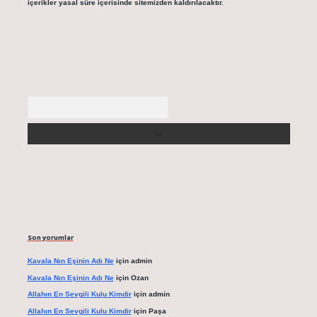
içerikler yasal süre içerisinde sitemizden kaldırılacaktır.
Arama
Son yorumlar
Kavala Nın Eşinin Adı Ne
için
admin
Kavala Nın Eşinin Adı Ne
için
Ozan
Allahın En Sevgili Kulu Kimdir
için
admin
Allahın En Sevgili Kulu Kimdir
için
Paşa