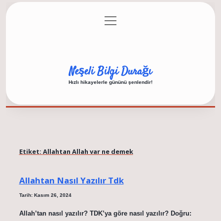
menüyü
Anasayfa
Gizlilik Politikası
Yasal Uyarı
aç
Hakkımızda
Neşeli Bilgi Durağı
Hızlı hikayelerle gününü şenlendir!
Etiket:
Allahtan Allah var ne demek
Allahtan Nasıl Yazılır Tdk
Tarih: Kasım 26, 2024
Allah’tan nasıl yazılır? TDK’ya göre nasıl yazılır? Doğru: