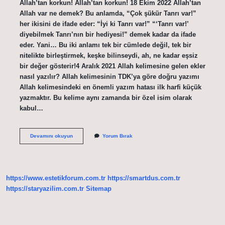
Allah’tan korkun! Allah’tan korkun! 18 Ekim 2022 Allah’tan
Allah var ne demek? Bu anlamda, “Çok şükür Tanrı var!”
her ikisini de ifade eder: “İyi ki Tanrı var!” “‘Tanrı var!’
diyebilmek Tanrı’nın bir hediyesi!” demek kadar da ifade
eder. Yani… Bu iki anlamı tek bir cümlede değil, tek bir
nitelikte birleştirmek, keşke bilinseydi, ah, ne kadar eşsiz
bir değer gösterir!4 Aralık 2021 Allah kelimesine gelen ekler
nasıl yazılır? Allah kelimesinin TDK’ya göre doğru yazımı
Allah kelimesindeki en önemli yazım hatası ilk harfi küçük
yazmaktır. Bu kelime aynı zamanda bir özel isim olarak
kabul…
Allahtan
Devamını okuyun
Yorum Bırak
Nasıl
Yazılır
Tdk
https://www.estetikforum.com.tr
https://smartdus.com.tr
https://staryazilim.com.tr
Sitemap