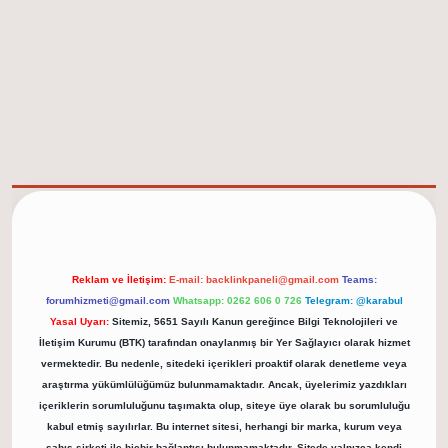
elexbet güncel adresi
https://tulipbett.net/
Reklam ve İletişim:
E-mail:
backlinkpaneli@gmail.com
Teams:
forumhizmeti@gmail.com
Whatsapp: 0262 606 0 726
Telegram: @karabul
Yasal Uyarı:
Sitemiz, 5651 Sayılı Kanun gereğince Bilgi Teknolojileri ve
İletişim Kurumu (BTK) tarafından onaylanmış bir Yer Sağlayıcı olarak hizmet
vermektedir. Bu nedenle, sitedeki içerikleri proaktif olarak denetleme veya
araştırma yükümlülüğümüz bulunmamaktadır. Ancak, üyelerimiz yazdıkları
içeriklerin sorumluluğunu taşımakta olup, siteye üye olarak bu sorumluluğu
kabul etmiş sayılırlar. Bu internet sitesi, herhangi bir marka, kurum veya
şahıs şirketi ile hiçbir bağlantısı bulunmamaktadır. Sitede yalnızca kendi