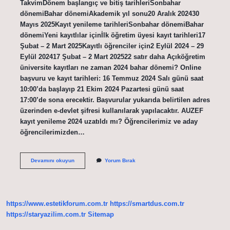
TakvimDönem başlangıç ​​ve bitiş tarihleriSonbahar
dönemiBahar dönemiAkademik yıl sonu20 Aralık 202430
Mayıs 2025Kayıt yenileme tarihleriSonbahar dönemiBahar
dönemiYeni kayıtlılar içinİlk öğretim üyesi kayıt tarihleri17
Şubat – 2 Mart 2025Kayıtlı öğrenciler için2 Eylül 2024 – 29
Eylül 202417 Şubat – 2 Mart 202522 satır daha Açıköğretim
üniversite kayıtları ne zaman 2024 bahar dönemi? Online
başvuru ve kayıt tarihleri: 16 Temmuz 2024 Salı günü saat
10:00’da başlayıp 21 Ekim 2024 Pazartesi günü saat
17:00’de sona erecektir. Başvurular yukarıda belirtilen adres
üzerinden e-devlet şifresi kullanılarak yapılacaktır. AUZEF
kayıt yenileme 2024 uzatıldı mı? Öğrencilerimiz ve aday
öğrencilerimizden…
Auzef
Devamını okuyun
Yorum Bırak
Bahar
Dönemi
Kayıtları
Ne
Zaman
https://www.estetikforum.com.tr
https://smartdus.com.tr
https://staryazilim.com.tr
Sitemap