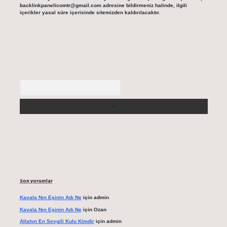
backlinkpanelicomtr@gmail.com
adresine bildirmeniz halinde, ilgili
içerikler yasal süre içerisinde sitemizden kaldırılacaktır.
Arama
Son yorumlar
Kavala Nın Eşinin Adı Ne
için
admin
Kavala Nın Eşinin Adı Ne
için
Ozan
Allahın En Sevgili Kulu Kimdir
için
admin