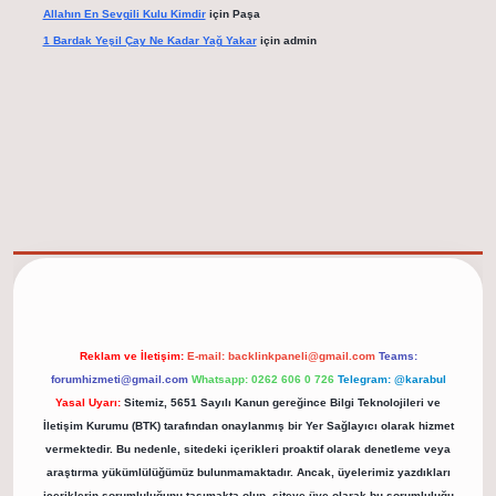
Allahın En Sevgili Kulu Kimdir
için
Paşa
1 Bardak Yeşil Çay Ne Kadar Yağ Yakar
için
admin
elexbet güncel adresi
https://tulipbett.net/
Reklam ve İletişim:
E-mail:
backlinkpaneli@gmail.com
Teams:
forumhizmeti@gmail.com
Whatsapp: 0262 606 0 726
Telegram: @karabul
Yasal Uyarı:
Sitemiz, 5651 Sayılı Kanun gereğince Bilgi Teknolojileri ve
İletişim Kurumu (BTK) tarafından onaylanmış bir Yer Sağlayıcı olarak hizmet
vermektedir. Bu nedenle, sitedeki içerikleri proaktif olarak denetleme veya
araştırma yükümlülüğümüz bulunmamaktadır. Ancak, üyelerimiz yazdıkları
içeriklerin sorumluluğunu taşımakta olup, siteye üye olarak bu sorumluluğu