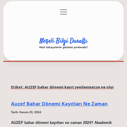
menüyü
Anasayfa
Gizlilik Politikası
Yasal Uyarı
aç
Hakkımızda
Neşeli Bilgi Durağı
Hızlı hikayelerle gününü şenlendir!
Etiket:
AUZEF bahar dönemi kayıt yenilenmezse ne olur
Auzef Bahar Dönemi Kayıtları Ne Zaman
Tarih: Kasım 23, 2024
AUZEF bahar dönemi kayıtları ne zaman 2024? Akademik