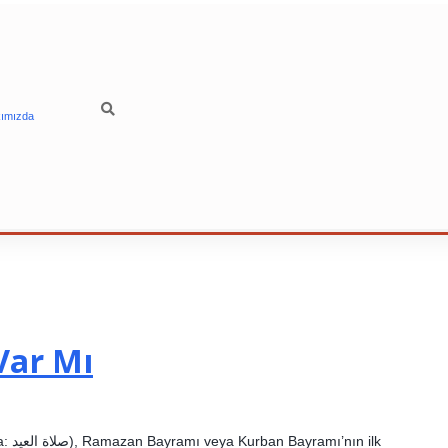
ımızda
Var Mı
 ilk