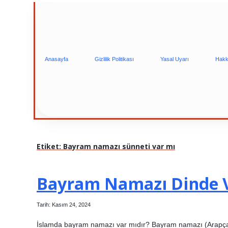
Anasayfa
Gizlilik Politikası
Yasal Uyarı
Hakk
Etiket:
Bayram namazı sünneti var mı
Bayram Namazı Dinde 
Tarih: Kasım 24, 2024
İslamda bayram namazı var mıdır? Bayram namazı (Arapça: صلاة العيد), Ramazan Bayramı veya Kurban Bayramı’nın