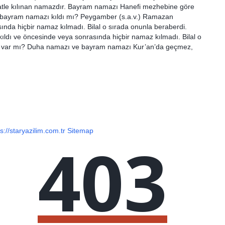
le kılınan namazdır. Bayram namazı Hanefi mezhebine göre
z bayram namazı kıldı mı? Peygamber (s.a.v.) Ramazan
ında hiçbir namaz kılmadı. Bilal o sırada onunla beraberdi.
ldı ve öncesinde veya sonrasında hiçbir namaz kılmadı. Bilal o
zı var mı? Duha namazı ve bayram namazı Kur’an’da geçmez,
s://staryazilim.com.tr
Sitemap
403