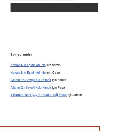
Son yorumlar
Kavala Nın Eşinin Adı Ne
için
admin
Kavala Nın Eşinin Adı Ne
için
Ozan
Allahın En Sevgili Kulu Kimdir
için
admin
Allahın En Sevgili Kulu Kimdir
için
Paşa
1 Bardak Yeşil Çay Ne Kadar Yağ Yakar
için
admin