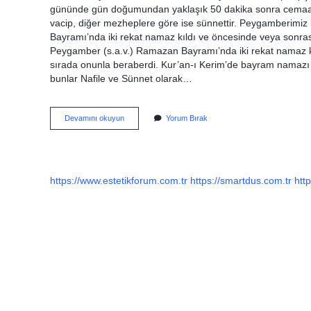
gününde gün doğumundan yaklaşık 50 dakika sonra cemaat
vacip, diğer mezheplere göre ise sünnettir. Peygamberimi
Bayramı’nda iki rekat namaz kıldı ve öncesinde veya sonras
Peygamber (s.a.v.) Ramazan Bayramı’nda iki rekat namaz kı
sırada onunla beraberdi. Kur’an-ı Kerim’de bayram nama
bunlar Nafile ve Sünnet olarak…
Bayram
Devamını okuyun
Yorum Bırak
Namazı
Dinde
Var
Mı
https://www.estetikforum.com.tr
https://smartdus.com.tr
http