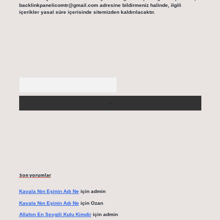
backlinkpanelicomtr@gmail.com
adresine bildirmeniz halinde, ilgili
içerikler yasal süre içerisinde sitemizden kaldırılacaktır.
Arama
Son yorumlar
Kavala Nın Eşinin Adı Ne
için
admin
Kavala Nın Eşinin Adı Ne
için
Ozan
Allahın En Sevgili Kulu Kimdir
için
admin