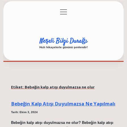
menüyü
Anasayfa
Gizlilik Politikası
Yasal Uyarı
aç
Hakkımızda
Neşeli Bilgi Durağı
Hızlı hikayelerle gününü şenlendir!
Etiket:
Bebeğin kalp atışı duyulmazsa ne olur
Bebeğin Kalp Atışı Duyulmazsa Ne Yapılmalı
Tarih: Ekim 3, 2024
Bebeğin kalp atışı duyulmazsa ne olur? Bebeğin kalp atışı