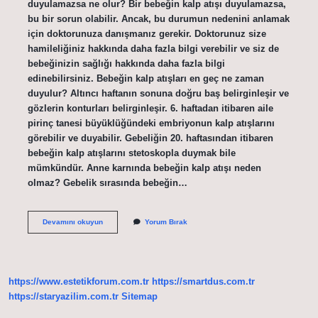
duyulamazsa ne olur? Bir bebeğin kalp atışı duyulamazsa,
bu bir sorun olabilir. Ancak, bu durumun nedenini anlamak
için doktorunuza danışmanız gerekir. Doktorunuz size
hamileliğiniz hakkında daha fazla bilgi verebilir ve siz de
bebeğinizin sağlığı hakkında daha fazla bilgi
edinebilirsiniz. Bebeğin kalp atışları en geç ne zaman
duyulur? Altıncı haftanın sonuna doğru baş belirginleşir ve
gözlerin konturları belirginleşir. 6. haftadan itibaren aile
pirinç tanesi büyüklüğündeki embriyonun kalp atışlarını
görebilir ve duyabilir. Gebeliğin 20. haftasından itibaren
bebeğin kalp atışlarını stetoskopla duymak bile
mümkündür. Anne karnında bebeğin kalp atışı neden
olmaz? Gebelik sırasında bebeğin…
Bebeğin
Devamını okuyun
Yorum Bırak
Kalp
Atışı
Duyulmazsa
Ne
Yapılmalı
https://www.estetikforum.com.tr
https://smartdus.com.tr
https://staryazilim.com.tr
Sitemap