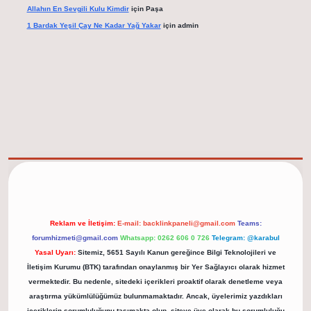
Allahın En Sevgili Kulu Kimdir
için
Paşa
1 Bardak Yeşil Çay Ne Kadar Yağ Yakar
için
admin
elexbet güncel adresi
https://tulipbett.net/
Reklam ve İletişim:
E-mail:
backlinkpaneli@gmail.com
Teams:
forumhizmeti@gmail.com
Whatsapp: 0262 606 0 726
Telegram: @karabul
Yasal Uyarı:
Sitemiz, 5651 Sayılı Kanun gereğince Bilgi Teknolojileri ve
İletişim Kurumu (BTK) tarafından onaylanmış bir Yer Sağlayıcı olarak hizmet
vermektedir. Bu nedenle, sitedeki içerikleri proaktif olarak denetleme veya
araştırma yükümlülüğümüz bulunmamaktadır. Ancak, üyelerimiz yazdıkları
içeriklerin sorumluluğunu taşımakta olup, siteye üye olarak bu sorumluluğu