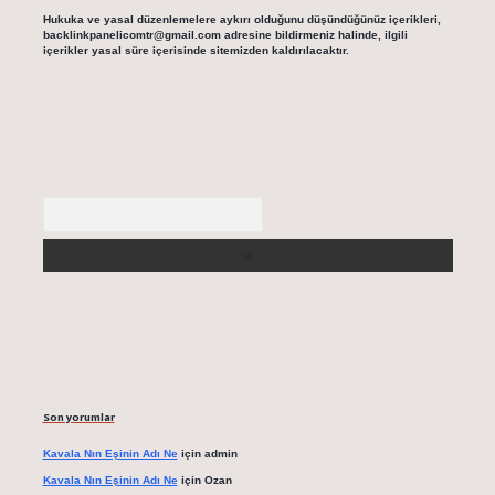
Hukuka ve yasal düzenlemelere aykırı olduğunu düşündüğünüz içerikleri,
backlinkpanelicomtr@gmail.com
adresine bildirmeniz halinde, ilgili
içerikler yasal süre içerisinde sitemizden kaldırılacaktır.
Arama
Son yorumlar
Kavala Nın Eşinin Adı Ne
için
admin
Kavala Nın Eşinin Adı Ne
için
Ozan