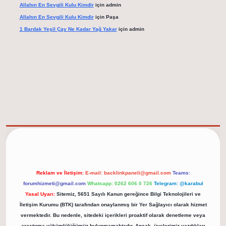
Allahın En Sevgili Kulu Kimdir
için
admin
Allahın En Sevgili Kulu Kimdir
için
Paşa
1 Bardak Yeşil Çay Ne Kadar Yağ Yakar
için
admin
elexbet güncel adresi
https://tulipbett.net/
Reklam ve İletişim:
E-mail:
backlinkpaneli@gmail.com
Teams:
forumhizmeti@gmail.com
Whatsapp: 0262 606 0 726
Telegram: @karabul
Yasal Uyarı:
Sitemiz, 5651 Sayılı Kanun gereğince Bilgi Teknolojileri ve
İletişim Kurumu (BTK) tarafından onaylanmış bir Yer Sağlayıcı olarak hizmet
vermektedir. Bu nedenle, sitedeki içerikleri proaktif olarak denetleme veya
araştırma yükümlülüğümüz bulunmamaktadır. Ancak, üyelerimiz yazdıkları