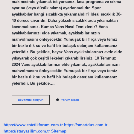
makinesinde yıkamak istiyorsanız, kısa programa ve sıkma
ayarına (veya düşük sıkma) ayarlanmalıdır. Spor
ayakkabılar hangi sıcaklıkta yıkanmalıdır? İdeal sıcaklık 30-
40 derece civarıdır. Daha yüksek sıcaklıklarda yıkamaktan
kaçınmalısınız. Kumaş Vans Nasıl Temizlenir? Vans
ayakkabılarınızı elde yıkamak, ayakkabılarınızın
mahvolmasını önleyecektir. Yumuşak bir fırça veya temiz
bir bezle ılık su ve hafif bir bulaşık deterjanı kullanmanız
yeterlidir. Bu şekilde, beyaz Vans ayakkabılarınızı evde elde
yıkayarak çok çeşitli lekeleri çıkarabilirsiniz. 10 Temmuz
2024 Vans ayakkabılarınızı elde yıkamak, ayakkabılarınızın
mahvolmasını önleyecektir. Yumuşak bir fırça veya temiz
bir bezle ılık su ve hafif bir bulaşık deterjanı kullanmanız
yeterlidir. Bu şekilde,…
Vans
Devamını okuyun
Yorum Bırak
Çamaşır
Makinesinde
Yıkanır
Mı
https://www.estetikforum.com.tr
https://smartdus.com.tr
https://staryazilim.com.tr
Sitemap