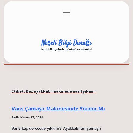
menüyü
Anasayfa
Gizlilik Politikası
Yasal Uyarı
aç
Hakkımızda
Neşeli Bilgi Durağı
Hızlı hikayelerle gününü şenlendir!
Etiket:
Bez ayakkabı makinede nasıl yıkanır
Vans Çamaşır Makinesinde Yıkanır Mı
Tarih: Kasım 27, 2024
Vans kaç derecede yıkanır? Ayakkabıları çamaşır