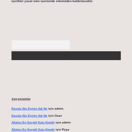
içerikler yasal süre içerisinde sitemizden kaldırılacaktır.
Arama
Son yorumlar
Kavala Nın Eşinin Adı Ne
için
admin
Kavala Nın Eşinin Adı Ne
için
Ozan
Allahın En Sevgili Kulu Kimdir
için
admin
Allahın En Sevgili Kulu Kimdir
için
Paşa