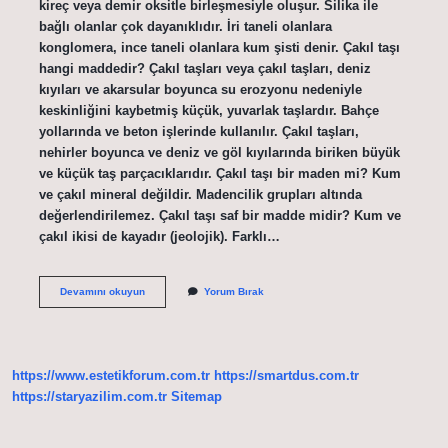
kireç veya demir oksitle birleşmesiyle oluşur. Silika ile
bağlı olanlar çok dayanıklıdır. İri taneli olanlara
konglomera, ince taneli olanlara kum şisti denir. Çakıl taşı
hangi maddedir? Çakıl taşları veya çakıl taşları, deniz
kıyıları ve akarsular boyunca su erozyonu nedeniyle
keskinliğini kaybetmiş küçük, yuvarlak taşlardır. Bahçe
yollarında ve beton işlerinde kullanılır. Çakıl taşları,
nehirler boyunca ve deniz ve göl kıyılarında biriken büyük
ve küçük taş parçacıklarıdır. Çakıl taşı bir maden mi? Kum
ve çakıl mineral değildir. Madencilik grupları altında
değerlendirilemez. Çakıl taşı saf bir madde midir? Kum ve
çakıl ikisi de kayadır (jeolojik). Farklı…
Çakıl
Devamını okuyun
Yorum Bırak
Taşı
Ham
Maddesi
Nedir
https://www.estetikforum.com.tr
https://smartdus.com.tr
https://staryazilim.com.tr
Sitemap