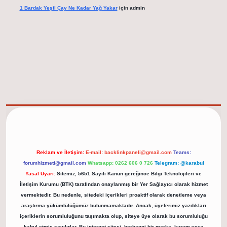
1 Bardak Yeşil Çay Ne Kadar Yağ Yakar
için
admin
elexbet güncel adresi
https://tulipbett.net/
Reklam ve İletişim:
E-mail:
backlinkpaneli@gmail.com
Teams:
forumhizmeti@gmail.com
Whatsapp: 0262 606 0 726
Telegram: @karabul
Yasal Uyarı:
Sitemiz, 5651 Sayılı Kanun gereğince Bilgi Teknolojileri ve
İletişim Kurumu (BTK) tarafından onaylanmış bir Yer Sağlayıcı olarak hizmet
vermektedir. Bu nedenle, sitedeki içerikleri proaktif olarak denetleme veya
araştırma yükümlülüğümüz bulunmamaktadır. Ancak, üyelerimiz yazdıkları
içeriklerin sorumluluğunu taşımakta olup, siteye üye olarak bu sorumluluğu
kabul etmiş sayılırlar. Bu internet sitesi, herhangi bir marka, kurum veya