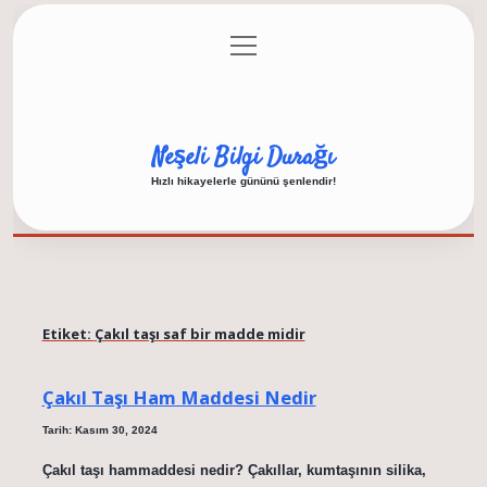
menüyü
Anasayfa
Gizlilik Politikası
Yasal Uyarı
aç
Hakkımızda
Neşeli Bilgi Durağı
Hızlı hikayelerle gününü şenlendir!
Etiket:
Çakıl taşı saf bir madde midir
Çakıl Taşı Ham Maddesi Nedir
Tarih: Kasım 30, 2024
Çakıl taşı hammaddesi nedir? Çakıllar, kumtaşının silika,