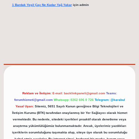
1 Bardak Yeşil Çay Ne Kadar Yağ Yakar
için
admin
elexbet güncel adresi
https://tulipbett.net/
Reklam ve İletişim:
E-mail:
backlinkpaneli@gmail.com
Teams:
forumhizmeti@gmail.com
Whatsapp: 0262 606 0 726
Telegram: @karabul
Yasal Uyarı:
Sitemiz, 5651 Sayılı Kanun gereğince Bilgi Teknolojileri ve
İletişim Kurumu (BTK) tarafından onaylanmış bir Yer Sağlayıcı olarak hizmet
vermektedir. Bu nedenle, sitedeki içerikleri proaktif olarak denetleme veya
araştırma yükümlülüğümüz bulunmamaktadır. Ancak, üyelerimiz yazdıkları
içeriklerin sorumluluğunu taşımakta olup, siteye üye olarak bu sorumluluğu
kabul etmiş sayılırlar. Bu internet sitesi, herhangi bir marka, kurum veya