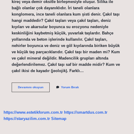
kireç veya demir oksitle birleşmesiyle oluşur. Silika ile
bağlı olanlar çok dayanıklıdır. İri taneli olanlara
konglomera, ince taneli olanlara kum şisti denir. Çakıl taşı
hangi maddedir? Çakıl taşları veya çakıl taşları, deniz
kıyıları ve akarsular boyunca su erozyonu nedeniyle
keskinliğini kaybetmiş küçük, yuvarlak taşlardır. Bahçe
yollarında ve beton işlerinde kullanılır. Çakıl taşları,
nehirler boyunca ve deniz ve göl kıyılarında biriken büyük
ve küçük taş parçacıklarıdır. Çakıl taşı bir maden mi? Kum
ve çakıl mineral değildir. Madencilik grupları altında
değerlendirilemez. Çakıl taşı saf bir madde midir? Kum ve
çakıl ikisi de kayadır (jeolojik). Farklı…
Çakıl
Devamını okuyun
Yorum Bırak
Taşı
Ham
Maddesi
Nedir
https://www.estetikforum.com.tr
https://smartdus.com.tr
https://staryazilim.com.tr
Sitemap