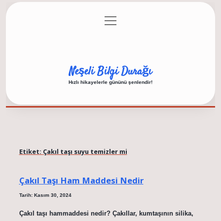
menüyü
Anasayfa
Gizlilik Politikası
Yasal Uyarı
aç
Hakkımızda
Neşeli Bilgi Durağı
Hızlı hikayelerle gününü şenlendir!
Etiket:
Çakıl taşı suyu temizler mi
Çakıl Taşı Ham Maddesi Nedir
Tarih: Kasım 30, 2024
Çakıl taşı hammaddesi nedir? Çakıllar, kumtaşının silika,