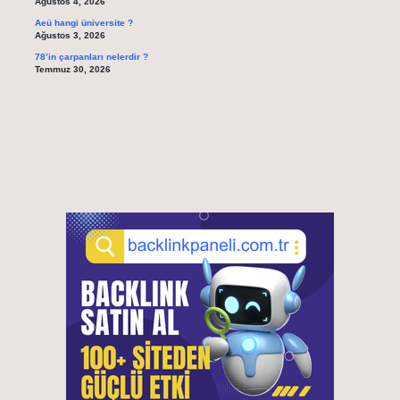
Ağustos 4, 2026
Aeü hangi üniversite ?
Ağustos 3, 2026
78’in çarpanları nelerdir ?
Temmuz 30, 2026