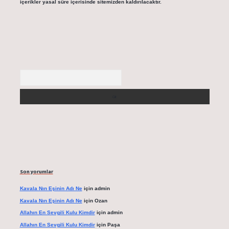
içerikler yasal süre içerisinde sitemizden kaldırılacaktır.
Arama
Son yorumlar
Kavala Nın Eşinin Adı Ne
için
admin
Kavala Nın Eşinin Adı Ne
için
Ozan
Allahın En Sevgili Kulu Kimdir
için
admin
Allahın En Sevgili Kulu Kimdir
için
Paşa