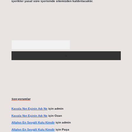
içerikler yasal süre içerisinde sitemizden kaldırılacaktır.
Arama
Son yorumlar
Kavala Nın Eşinin Adı Ne
için
admin
Kavala Nın Eşinin Adı Ne
için
Ozan
Allahın En Sevgili Kulu Kimdir
için
admin
Allahın En Sevgili Kulu Kimdir
için
Paşa