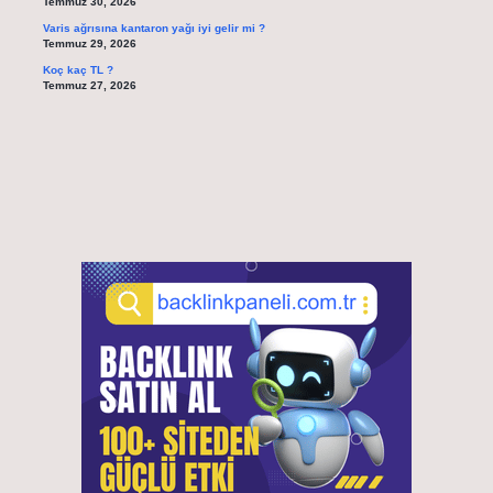
Temmuz 30, 2026
Varis ağrısına kantaron yağı iyi gelir mi ?
Temmuz 29, 2026
Koç kaç TL ?
Temmuz 27, 2026