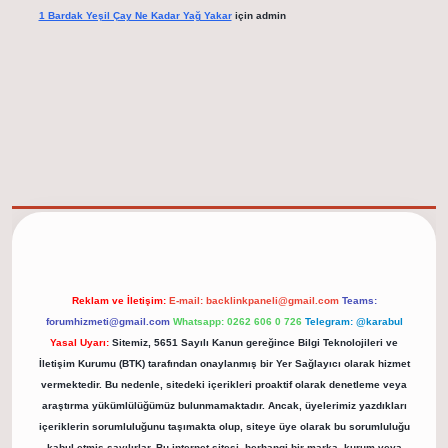
1 Bardak Yeşil Çay Ne Kadar Yağ Yakar
için
admin
elexbet güncel adresi
https://tulipbett.net/
Reklam ve İletişim:
E-mail:
backlinkpaneli@gmail.com
Teams:
forumhizmeti@gmail.com
Whatsapp: 0262 606 0 726
Telegram: @karabul
Yasal Uyarı:
Sitemiz, 5651 Sayılı Kanun gereğince Bilgi Teknolojileri ve
İletişim Kurumu (BTK) tarafından onaylanmış bir Yer Sağlayıcı olarak hizmet
vermektedir. Bu nedenle, sitedeki içerikleri proaktif olarak denetleme veya
araştırma yükümlülüğümüz bulunmamaktadır. Ancak, üyelerimiz yazdıkları
içeriklerin sorumluluğunu taşımakta olup, siteye üye olarak bu sorumluluğu
kabul etmiş sayılırlar. Bu internet sitesi, herhangi bir marka, kurum veya