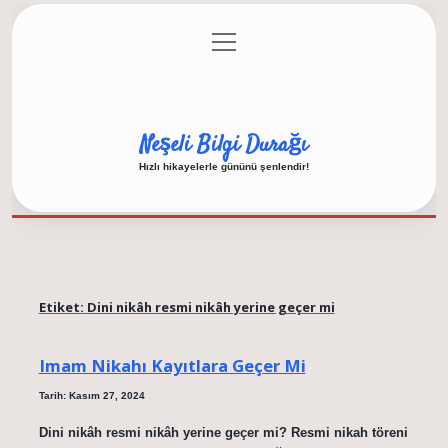
menüyü
Anasayfa
Gizlilik Politikası
Yasal Uyarı
aç
Hakkımızda
Neşeli Bilgi Durağı
Hızlı hikayelerle gününü şenlendir!
Etiket:
Dini nikâh resmi nikâh yerine geçer mi
Imam Nikahı Kayıtlara Geçer Mi
Tarih: Kasım 27, 2024
Dini nikâh resmi nikâh yerine geçer mi? Resmi nikah töreni