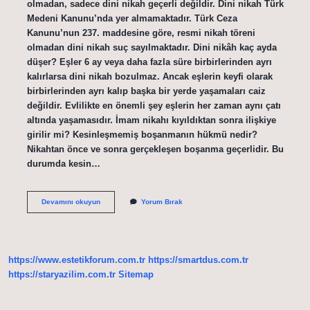
olmadan, sadece dini nikah geçerli değildir. Dini nikah Türk
Medeni Kanunu’nda yer almamaktadır. Türk Ceza
Kanunu’nun 237. maddesine göre, resmi nikah töreni
olmadan dini nikah suç sayılmaktadır. Dini nikâh kaç ayda
düşer? Eşler 6 ay veya daha fazla süre birbirlerinden ayrı
kalırlarsa dini nikah bozulmaz. Ancak eşlerin keyfi olarak
birbirlerinden ayrı kalıp başka bir yerde yaşamaları caiz
değildir. Evlilikte en önemli şey eşlerin her zaman aynı çatı
altında yaşamasıdır. İmam nikahı kıyıldıktan sonra ilişkiye
girilir mi? Kesinleşmemiş boşanmanın hükmü nedir?
Nikahtan önce ve sonra gerçekleşen boşanma geçerlidir. Bu
durumda kesin…
Imam
Devamını okuyun
Yorum Bırak
Nikahı
Kayıtlara
Geçer
Mi
https://www.estetikforum.com.tr
https://smartdus.com.tr
https://staryazilim.com.tr
Sitemap