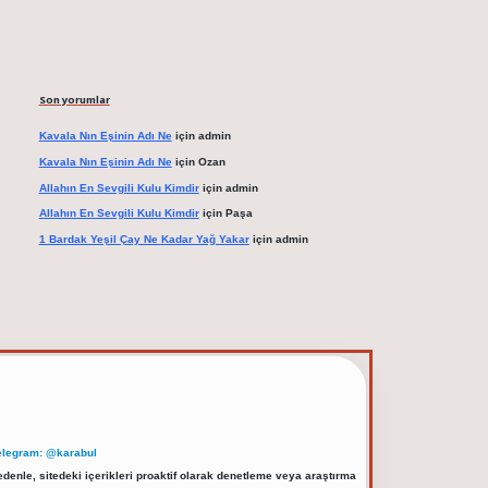
Son yorumlar
Kavala Nın Eşinin Adı Ne
için
admin
Kavala Nın Eşinin Adı Ne
için
Ozan
Allahın En Sevgili Kulu Kimdir
için
admin
Allahın En Sevgili Kulu Kimdir
için
Paşa
1 Bardak Yeşil Çay Ne Kadar Yağ Yakar
için
admin
elegram: @karabul
denle, sitedeki içerikleri proaktif olarak denetleme veya araştırma