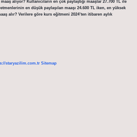
r maaş alıyor? Kullanıcıların en çok paylaştığı maaşlar 27.700 TL ile
ğretmenlerinin en düşük paylaşılan maaşı 24.600 TL iken, en yüksek
aş alır? Verilere göre kurs eğitmeni 2024’ten itibaren aylık
s://staryazilim.com.tr
Sitemap