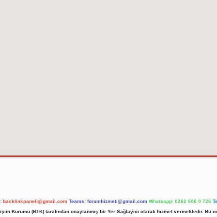
l:
backlinkpaneli@gmail.com
Teams:
forumhizmeti@gmail.com
Whatsapp: 0262 606 0 726
T
etişim Kurumu (BTK) tarafından onaylanmış bir Yer Sağlayıcı olarak hizmet vermektedir. Bu ne