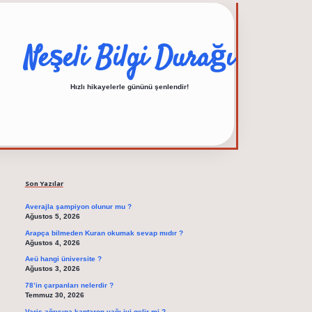
Neşeli Bilgi Durağı
Hızlı hikayelerle gününü şenlendir!
Sidebar
elexbet güncel adres
Son Yazılar
Averajla şampiyon olunur mu ?
Ağustos 5, 2026
Arapça bilmeden Kuran okumak sevap mıdır ?
Ağustos 4, 2026
Aeü hangi üniversite ?
Ağustos 3, 2026
78’in çarpanları nelerdir ?
Temmuz 30, 2026
Varis ağrısına kantaron yağı iyi gelir mi ?