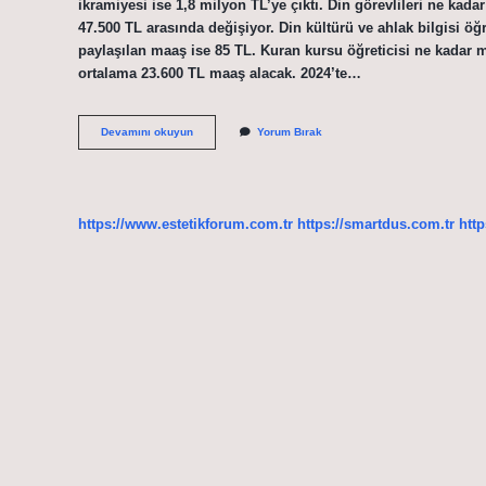
ikramiyesi ise 1,8 milyon TL’ye çıktı. Din görevlileri ne kada
47.500 TL arasında değişiyor. Din kültürü ve ahlak bilgisi ö
paylaşılan maaş ise 85 TL. Kuran kursu öğreticisi ne kadar ma
ortalama 23.600 TL maaş alacak. 2024’te…
Diyanet
Devamını okuyun
Yorum Bırak
Işlerinin
Maaşı
Kaç
Para
https://www.estetikforum.com.tr
https://smartdus.com.tr
http