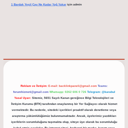
1 Bardak Yeşil Çay Ne Kadar Yağ Yakar
için
admin
elexbet güncel adresi
https://tulipbett.net/
Reklam ve İletişim:
E-mail:
backlinkpaneli@gmail.com
Teams:
forumhizmeti@gmail.com
Whatsapp: 0262 606 0 726
Telegram: @karabul
Yasal Uyarı:
Sitemiz, 5651 Sayılı Kanun gereğince Bilgi Teknolojileri ve
İletişim Kurumu (BTK) tarafından onaylanmış bir Yer Sağlayıcı olarak hizmet
vermektedir. Bu nedenle, sitedeki içerikleri proaktif olarak denetleme veya
araştırma yükümlülüğümüz bulunmamaktadır. Ancak, üyelerimiz yazdıkları
içeriklerin sorumluluğunu taşımakta olup, siteye üye olarak bu sorumluluğu
kabul etmiş sayılırlar. Bu internet sitesi, herhangi bir marka, kurum veya