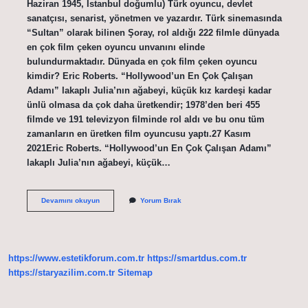
Haziran 1945, İstanbul doğumlu) Türk oyuncu, devlet
sanatçısı, senarist, yönetmen ve yazardır. Türk sinemasında
“Sultan” olarak bilinen Şoray, rol aldığı 222 filmle dünyada
en çok film çeken oyuncu unvanını elinde
bulundurmaktadır. Dünyada en çok film çeken oyuncu
kimdir? Eric Roberts. “Hollywood’un En Çok Çalışan
Adamı” lakaplı Julia’nın ağabeyi, küçük kız kardeşi kadar
ünlü olmasa da çok daha üretkendir; 1978’den beri 455
filmde ve 191 televizyon filminde rol aldı ve bu onu tüm
zamanların en üretken film oyuncusu yaptı.27 Kasım
2021Eric Roberts. “Hollywood’un En Çok Çalışan Adamı”
lakaplı Julia’nın ağabeyi, küçük…
En
Devamını okuyun
Yorum Bırak
Cok
Kimin
Filmi
Var
https://www.estetikforum.com.tr
https://smartdus.com.tr
https://staryazilim.com.tr
Sitemap