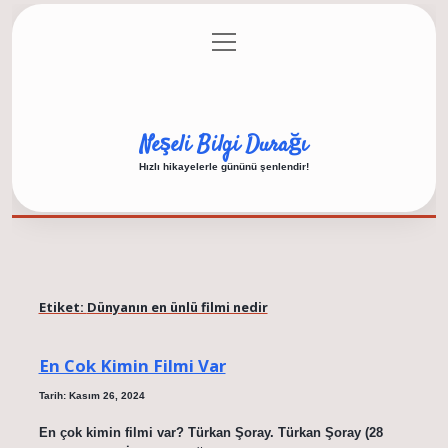
menüyü
Anasayfa
Gizlilik Politikası
Yasal Uyarı
aç
Hakkımızda
Neşeli Bilgi Durağı
Hızlı hikayelerle gününü şenlendir!
Etiket:
Dünyanın en ünlü filmi nedir
En Cok Kimin Filmi Var
Tarih: Kasım 26, 2024
En çok kimin filmi var? Türkan Şoray. Türkan Şoray (28