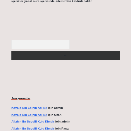
içerikler yasal süre içerisinde sitemizden kaldırılacaktır.
Arama
Son yorumlar
Kavala Nın Eşinin Adı Ne
için
admin
Kavala Nın Eşinin Adı Ne
için
Ozan
Allahın En Sevgili Kulu Kimdir
için
admin
Allahın En Sevgili Kulu Kimdir
için
Paşa