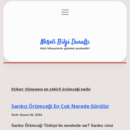
menüyü
Anasayfa
Gizlilik Politikası
Yasal Uyarı
aç
Hakkımızda
Neşeli Bilgi Durağı
Hızlı hikayelerle gününü şenlendir!
Etiket:
Dünyanın en zehirli örümceği nedir
Sarıkız Örümceği En Çok Nerede Görülür
Tarih: Kasım 30, 2024
Sarıkız Örümceği Türkiye’de nerelerde var? Sarıkız cinsi