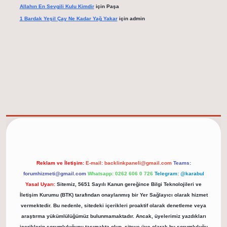
Allahın En Sevgili Kulu Kimdir
için
Paşa
1 Bardak Yeşil Çay Ne Kadar Yağ Yakar
için
admin
elexbet güncel adresi
https://tulipbett.net/
Reklam ve İletişim:
E-mail:
backlinkpaneli@gmail.com
Teams:
forumhizmeti@gmail.com
Whatsapp: 0262 606 0 726
Telegram: @karabul
Yasal Uyarı:
Sitemiz, 5651 Sayılı Kanun gereğince Bilgi Teknolojileri ve
İletişim Kurumu (BTK) tarafından onaylanmış bir Yer Sağlayıcı olarak hizmet
vermektedir. Bu nedenle, sitedeki içerikleri proaktif olarak denetleme veya
araştırma yükümlülüğümüz bulunmamaktadır. Ancak, üyelerimiz yazdıkları
içeriklerin sorumluluğunu taşımakta olup, siteye üye olarak bu sorumluluğu