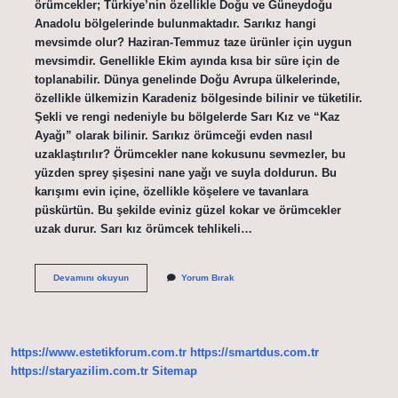
örümcekler; Türkiye’nin özellikle Doğu ve Güneydoğu
Anadolu bölgelerinde bulunmaktadır. Sarıkız hangi
mevsimde olur? Haziran-Temmuz taze ürünler için uygun
mevsimdir. Genellikle Ekim ayında kısa bir süre için de
toplanabilir. Dünya genelinde Doğu Avrupa ülkelerinde,
özellikle ülkemizin Karadeniz bölgesinde bilinir ve tüketilir.
Şekli ve rengi nedeniyle bu bölgelerde Sarı Kız ve “Kaz
Ayağı” olarak bilinir. Sarıkız örümceği evden nasıl
uzaklaştırılır? Örümcekler nane kokusunu sevmezler, bu
yüzden sprey şişesini nane yağı ve suyla doldurun. Bu
karışımı evin içine, özellikle köşelere ve tavanlara
püskürtün. Bu şekilde eviniz güzel kokar ve örümcekler
uzak durur. Sarı kız örümcek tehlikeli…
Sarıkız
Devamını okuyun
Yorum Bırak
Örümceği
En
Çok
Nerede
Görülür
https://www.estetikforum.com.tr
https://smartdus.com.tr
https://staryazilim.com.tr
Sitemap