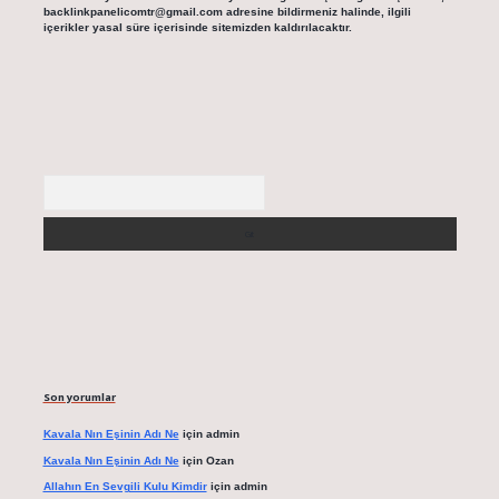
backlinkpanelicomtr@gmail.com
adresine bildirmeniz halinde, ilgili
içerikler yasal süre içerisinde sitemizden kaldırılacaktır.
Arama
Son yorumlar
Kavala Nın Eşinin Adı Ne
için
admin
Kavala Nın Eşinin Adı Ne
için
Ozan
Allahın En Sevgili Kulu Kimdir
için
admin