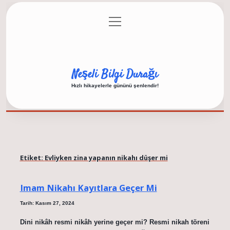
menüyü
Anasayfa
Gizlilik Politikası
Yasal Uyarı
aç
Hakkımızda
Neşeli Bilgi Durağı
Hızlı hikayelerle gününü şenlendir!
Etiket:
Evliyken zina yapanın nikahı düşer mi
Imam Nikahı Kayıtlara Geçer Mi
Tarih: Kasım 27, 2024
Dini nikâh resmi nikâh yerine geçer mi? Resmi nikah töreni