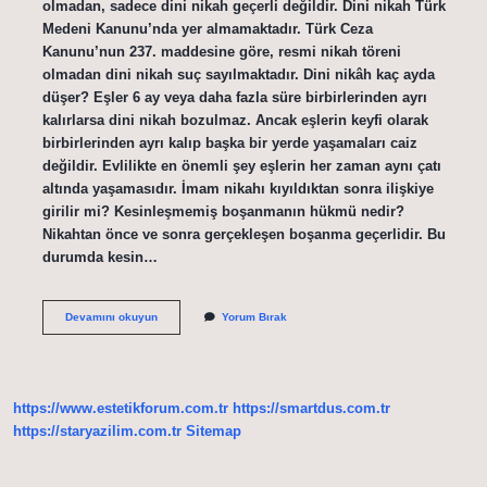
olmadan, sadece dini nikah geçerli değildir. Dini nikah Türk
Medeni Kanunu’nda yer almamaktadır. Türk Ceza
Kanunu’nun 237. maddesine göre, resmi nikah töreni
olmadan dini nikah suç sayılmaktadır. Dini nikâh kaç ayda
düşer? Eşler 6 ay veya daha fazla süre birbirlerinden ayrı
kalırlarsa dini nikah bozulmaz. Ancak eşlerin keyfi olarak
birbirlerinden ayrı kalıp başka bir yerde yaşamaları caiz
değildir. Evlilikte en önemli şey eşlerin her zaman aynı çatı
altında yaşamasıdır. İmam nikahı kıyıldıktan sonra ilişkiye
girilir mi? Kesinleşmemiş boşanmanın hükmü nedir?
Nikahtan önce ve sonra gerçekleşen boşanma geçerlidir. Bu
durumda kesin…
Imam
Devamını okuyun
Yorum Bırak
Nikahı
Kayıtlara
Geçer
Mi
https://www.estetikforum.com.tr
https://smartdus.com.tr
https://staryazilim.com.tr
Sitemap