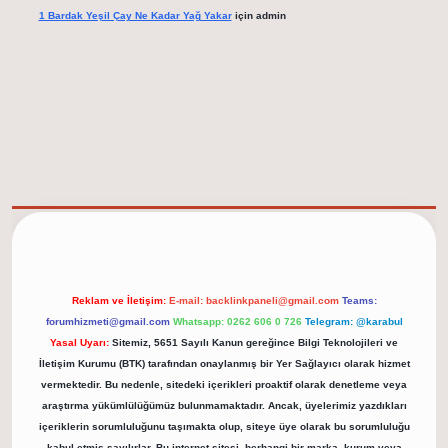
1 Bardak Yeşil Çay Ne Kadar Yağ Yakar
için
admin
elexbet güncel adresi
https://tulipbett.net/
Reklam ve İletişim:
E-mail:
backlinkpaneli@gmail.com
Teams:
forumhizmeti@gmail.com
Whatsapp: 0262 606 0 726
Telegram: @karabul
Yasal Uyarı:
Sitemiz, 5651 Sayılı Kanun gereğince Bilgi Teknolojileri ve
İletişim Kurumu (BTK) tarafından onaylanmış bir Yer Sağlayıcı olarak hizmet
vermektedir. Bu nedenle, sitedeki içerikleri proaktif olarak denetleme veya
araştırma yükümlülüğümüz bulunmamaktadır. Ancak, üyelerimiz yazdıkları
içeriklerin sorumluluğunu taşımakta olup, siteye üye olarak bu sorumluluğu
kabul etmiş sayılırlar. Bu internet sitesi, herhangi bir marka, kurum veya