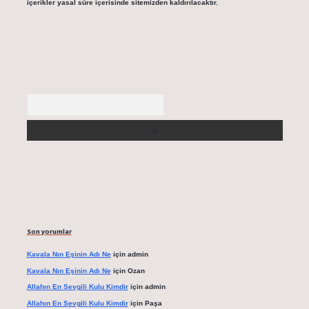
içerikler yasal süre içerisinde sitemizden kaldırılacaktır.
Arama
Son yorumlar
Kavala Nın Eşinin Adı Ne
için
admin
Kavala Nın Eşinin Adı Ne
için
Ozan
Allahın En Sevgili Kulu Kimdir
için
admin
Allahın En Sevgili Kulu Kimdir
için
Paşa