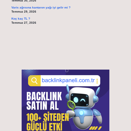
Temmuz 30, 2026
Varis ağrısına kantaron yağı iyi gelir mi ?
Temmuz 29, 2026
Koç kaç TL ?
Temmuz 27, 2026