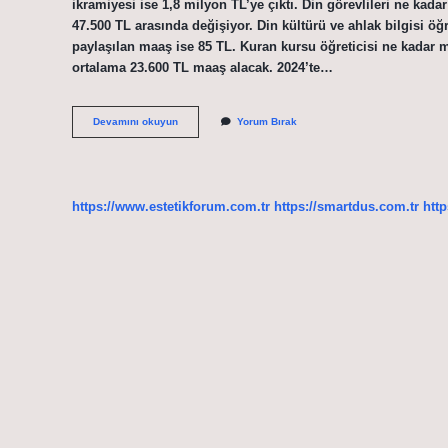
ikramiyesi ise 1,8 milyon TL’ye çıktı. Din görevlileri ne kada
47.500 TL arasında değişiyor. Din kültürü ve ahlak bilgisi ö
paylaşılan maaş ise 85 TL. Kuran kursu öğreticisi ne kadar ma
ortalama 23.600 TL maaş alacak. 2024’te…
Diyanet
Devamını okuyun
Yorum Bırak
Işlerinin
Maaşı
Kaç
Para
https://www.estetikforum.com.tr
https://smartdus.com.tr
http