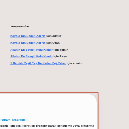
Son yorumlar
Kavala Nın Eşinin Adı Ne
için
admin
Kavala Nın Eşinin Adı Ne
için
Ozan
Allahın En Sevgili Kulu Kimdir
için
admin
Allahın En Sevgili Kulu Kimdir
için
Paşa
1 Bardak Yeşil Çay Ne Kadar Yağ Yakar
için
admin
elegram: @karabul
denle, sitedeki içerikleri proaktif olarak denetleme veya araştırma