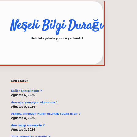
Neşeli Bilgi Durağı
Hızlı hikayelerle gününü şenlendir!
Sidebar
elexbet güncel adres
Son Yazılar
Değer analizi nedir ?
Ağustos 6, 2026
Averajla şampiyon olunur mu ?
Ağustos 5, 2026
Arapça bilmeden Kuran okumak sevap mıdır ?
Ağustos 4, 2026
Aeü hangi üniversite ?
Ağustos 3, 2026
78’in çarpanları nelerdir ?