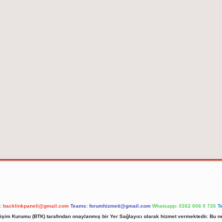
l:
backlinkpaneli@gmail.com
Teams:
forumhizmeti@gmail.com
Whatsapp: 0262 606 0 726
T
etişim Kurumu (BTK) tarafından onaylanmış bir Yer Sağlayıcı olarak hizmet vermektedir. Bu ne