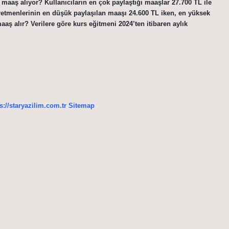
r maaş alıyor? Kullanıcıların en çok paylaştığı maaşlar 27.700 TL ile
ğretmenlerinin en düşük paylaşılan maaşı 24.600 TL iken, en yüksek
aş alır? Verilere göre kurs eğitmeni 2024’ten itibaren aylık
s://staryazilim.com.tr
Sitemap