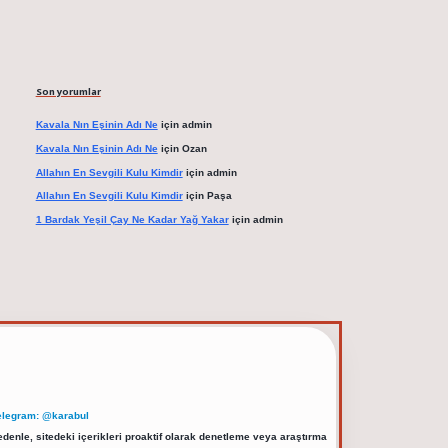
Son yorumlar
Kavala Nın Eşinin Adı Ne
için
admin
Kavala Nın Eşinin Adı Ne
için
Ozan
Allahın En Sevgili Kulu Kimdir
için
admin
Allahın En Sevgili Kulu Kimdir
için
Paşa
1 Bardak Yeşil Çay Ne Kadar Yağ Yakar
için
admin
elegram: @karabul
denle, sitedeki içerikleri proaktif olarak denetleme veya araştırma