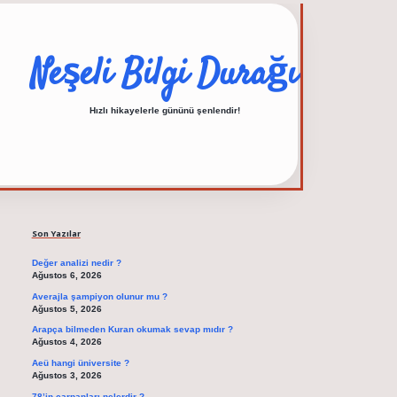
Neşeli Bilgi Durağı
Hızlı hikayelerle gününü şenlendir!
Sidebar
elexbet güncel adre
Son Yazılar
Değer analizi nedir ?
Ağustos 6, 2026
Averajla şampiyon olunur mu ?
Ağustos 5, 2026
Arapça bilmeden Kuran okumak sevap mıdır ?
Ağustos 4, 2026
Aeü hangi üniversite ?
Ağustos 3, 2026
78’in çarpanları nelerdir ?