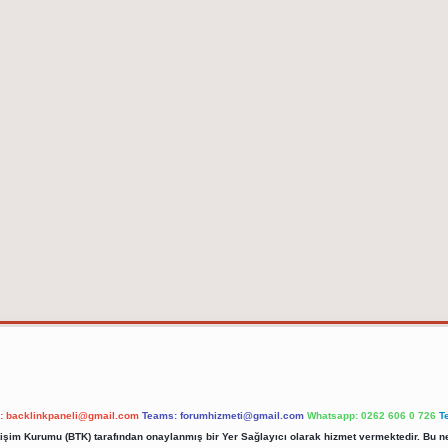
l:
backlinkpaneli@gmail.com
Teams:
forumhizmeti@gmail.com
Whatsapp: 0262 606 0 726
T
etişim Kurumu (BTK) tarafından onaylanmış bir Yer Sağlayıcı olarak hizmet vermektedir. Bu ne