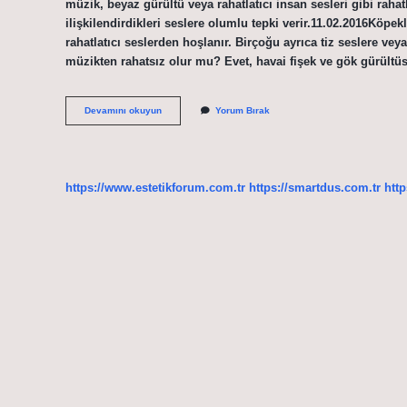
müzik, beyaz gürültü veya rahatlatıcı insan sesleri gibi rahat
ilişkilendirdikleri seslere olumlu tepki verir.11.02.2016Köpek
rahatlatıcı seslerden hoşlanır. Birçoğu ayrıca tiz seslere veya
müzikten rahatsız olur mu? Evet, havai fişek ve gök gürültüs
Köpekler
Devamını okuyun
Yorum Bırak
Hangi
Müzikten
Hoşlanır
https://www.estetikforum.com.tr
https://smartdus.com.tr
http