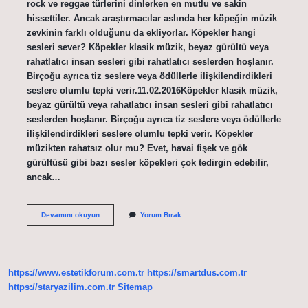
rock ve reggae türlerini dinlerken en mutlu ve sakin
hissettiler. Ancak araştırmacılar aslında her köpeğin müzik
zevkinin farklı olduğunu da ekliyorlar. Köpekler hangi
sesleri sever? Köpekler klasik müzik, beyaz gürültü veya
rahatlatıcı insan sesleri gibi rahatlatıcı seslerden hoşlanır.
Birçoğu ayrıca tiz seslere veya ödüllerle ilişkilendirdikleri
seslere olumlu tepki verir.11.02.2016Köpekler klasik müzik,
beyaz gürültü veya rahatlatıcı insan sesleri gibi rahatlatıcı
seslerden hoşlanır. Birçoğu ayrıca tiz seslere veya ödüllerle
ilişkilendirdikleri seslere olumlu tepki verir. Köpekler
müzikten rahatsız olur mu? Evet, havai fişek ve gök
gürültüsü gibi bazı sesler köpekleri çok tedirgin edebilir,
ancak…
Köpekler
Devamını okuyun
Yorum Bırak
Hangi
Müzikten
Hoşlanır
https://www.estetikforum.com.tr
https://smartdus.com.tr
https://staryazilim.com.tr
Sitemap