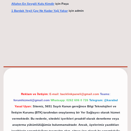
Allahın En Sevgili Kulu Kimdir
için
Paşa
1 Bardak Yeşil Çay Ne Kadar Yağ Yakar
için
admin
elexbet güncel adresi
https://tulipbett.net/
Reklam ve İletişim:
E-mail:
backlinkpaneli@gmail.com
Teams:
forumhizmeti@gmail.com
Whatsapp: 0262 606 0 726
Telegram: @karabul
Yasal Uyarı:
Sitemiz, 5651 Sayılı Kanun gereğince Bilgi Teknolojileri ve
İletişim Kurumu (BTK) tarafından onaylanmış bir Yer Sağlayıcı olarak hizmet
vermektedir. Bu nedenle, sitedeki içerikleri proaktif olarak denetleme veya
araştırma yükümlülüğümüz bulunmamaktadır. Ancak, üyelerimiz yazdıkları
içeriklerin sorumluluğunu taşımakta olup, siteye üye olarak bu sorumluluğu