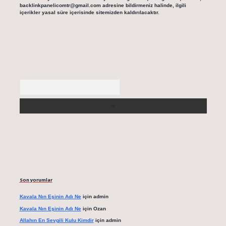
backlinkpanelicomtr@gmail.com
adresine bildirmeniz halinde, ilgili
içerikler yasal süre içerisinde sitemizden kaldırılacaktır.
Arama
Son yorumlar
Kavala Nın Eşinin Adı Ne
için
admin
Kavala Nın Eşinin Adı Ne
için
Ozan
Allahın En Sevgili Kulu Kimdir
için
admin