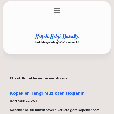
menüyü
Anasayfa
Gizlilik Politikası
Yasal Uyarı
aç
Hakkımızda
Neşeli Bilgi Durağı
Hızlı hikayelerle gününü şenlendir!
Etiket:
Köpekler ne tür müzik sever
Köpekler Hangi Müzikten Hoşlanır
Tarih: Kasım 26, 2024
Köpekler ne tür müzik sever? Verilere göre köpekler soft