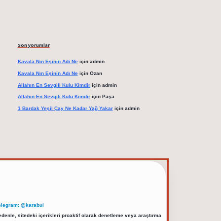
Son yorumlar
Kavala Nın Eşinin Adı Ne
için
admin
Kavala Nın Eşinin Adı Ne
için
Ozan
Allahın En Sevgili Kulu Kimdir
için
admin
Allahın En Sevgili Kulu Kimdir
için
Paşa
1 Bardak Yeşil Çay Ne Kadar Yağ Yakar
için
admin
elegram: @karabul
denle, sitedeki içerikleri proaktif olarak denetleme veya araştırma