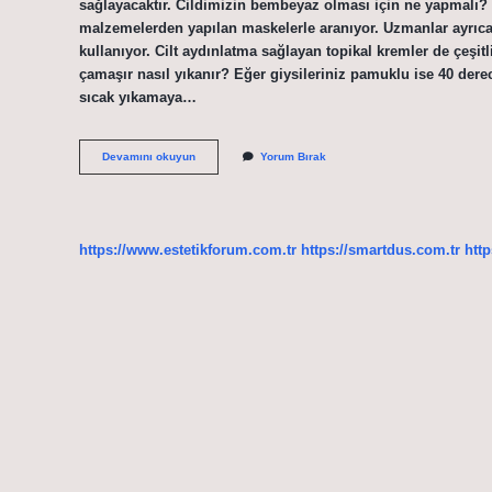
sağlayacaktır. Cildimizin bembeyaz olması için ne yapmalı? 
malzemelerden yapılan maskelerle aranıyor. Uzmanlar ayrıca k
kullanıyor. Cilt aydınlatma sağlayan topikal kremler de çeşitl
çamaşır nasıl yıkanır? Eğer giysileriniz pamuklu ise 40 derec
sıcak yıkamaya…
Bembeyaz
Devamını okuyun
Yorum Bırak
Olması
Için
Ne
Yapmalıyız
https://www.estetikforum.com.tr
https://smartdus.com.tr
http