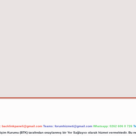
l:
backlinkpaneli@gmail.com
Teams:
forumhizmeti@gmail.com
Whatsapp: 0262 606 0 726
T
etişim Kurumu (BTK) tarafından onaylanmış bir Yer Sağlayıcı olarak hizmet vermektedir. Bu ne