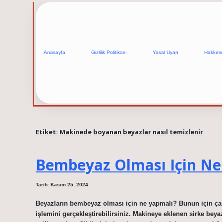
Anasayfa
Gizlilik Politikası
Yasal Uyarı
Hakkım
Etiket:
Makinede boyanan beyazlar nasıl temizlenir
Bembeyaz Olması Için Ne
Tarih: Kasım 25, 2024
Beyazların bembeyaz olması için ne yapmalı? Bunun için ça
işlemini gerçekleştirebilirsiniz. Makineye eklenen sirke bey