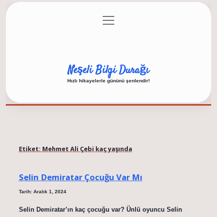
menüyü
Anasayfa
Gizlilik Politikası
Yasal Uyarı
aç
Hakkımızda
Neşeli Bilgi Durağı
Hızlı hikayelerle gününü şenlendir!
Etiket:
Mehmet Ali Çebi kaç yaşında
Selin Demiratar Çocuğu Var Mı
Tarih: Aralık 1, 2024
Selin Demiratar’ın kaç çocuğu var? Ünlü oyuncu Selin