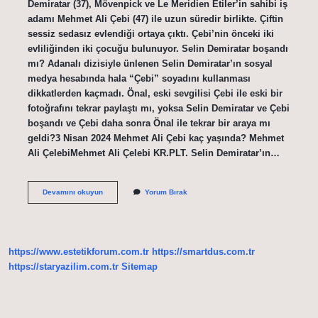
Demiratar (37), Mövenpick ve Le Meridien Etiler’in sahibi iş
adamı Mehmet Ali Çebi (47) ile uzun süredir birlikte. Çiftin
sessiz sedasız evlendiği ortaya çıktı. Çebi’nin önceki iki
evliliğinden iki çocuğu bulunuyor. Selin Demiratar boşandı
mı? Adanalı dizisiyle ünlenen Selin Demiratar’ın sosyal
medya hesabında hala “Çebi” soyadını kullanması
dikkatlerden kaçmadı. Önal, eski sevgilisi Çebi ile eski bir
fotoğrafını tekrar paylaştı mı, yoksa Selin Demiratar ve Çebi
boşandı ve Çebi daha sonra Önal ile tekrar bir araya mı
geldi?3 Nisan 2024 Mehmet Ali Çebi kaç yaşında? Mehmet
Ali ÇelebiMehmet Ali Çelebi KR.PLT. Selin Demiratar’ın…
Selin
Devamını okuyun
Yorum Bırak
Demiratar
Çocuğu
Var
Mı
https://www.estetikforum.com.tr
https://smartdus.com.tr
https://staryazilim.com.tr
Sitemap