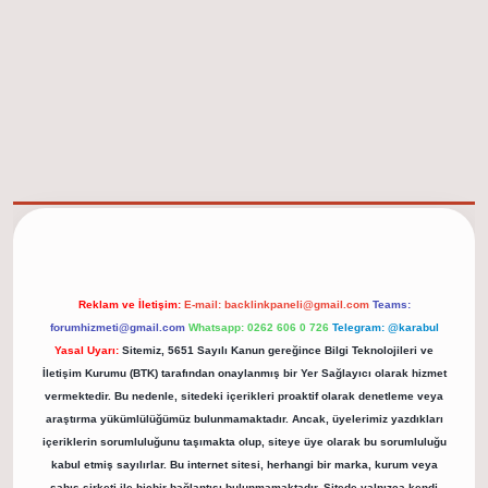
elexbet güncel adresi
https://tulipbett.net/
Reklam ve İletişim:
E-mail:
backlinkpaneli@gmail.com
Teams:
forumhizmeti@gmail.com
Whatsapp: 0262 606 0 726
Telegram: @karabul
Yasal Uyarı:
Sitemiz, 5651 Sayılı Kanun gereğince Bilgi Teknolojileri ve
İletişim Kurumu (BTK) tarafından onaylanmış bir Yer Sağlayıcı olarak hizmet
vermektedir. Bu nedenle, sitedeki içerikleri proaktif olarak denetleme veya
araştırma yükümlülüğümüz bulunmamaktadır. Ancak, üyelerimiz yazdıkları
içeriklerin sorumluluğunu taşımakta olup, siteye üye olarak bu sorumluluğu
kabul etmiş sayılırlar. Bu internet sitesi, herhangi bir marka, kurum veya
şahıs şirketi ile hiçbir bağlantısı bulunmamaktadır. Sitede yalnızca kendi