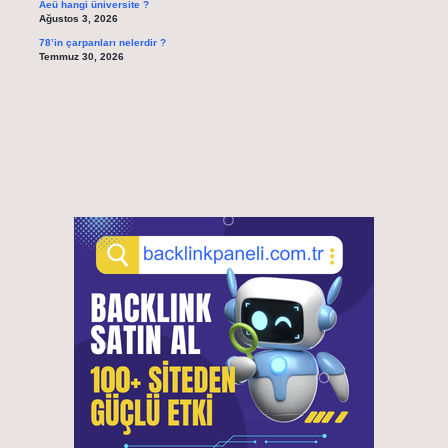
Aeü hangi üniversite ?
Ağustos 3, 2026
78’in çarpanları nelerdir ?
Temmuz 30, 2026