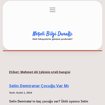
menüyü
Anasayfa
Gizlilik Politikası
Yasal Uyarı
aç
Hakkımızda
Neşeli Bilgi Durağı
Hızlı hikayelerle gününü şenlendir!
Etiket:
Mehmet Ali Çebinin oteli hangisi
Selin Demiratar Çocuğu Var Mı
Tarih: Aralık 1, 2024
Selin Demiratar’ın kaç çocuğu var? Ünlü oyuncu Selin