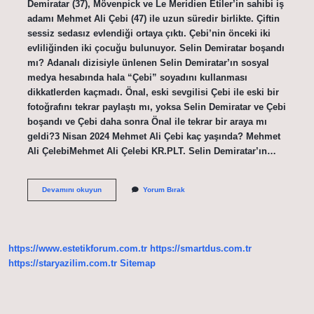
Demiratar (37), Mövenpick ve Le Meridien Etiler’in sahibi iş
adamı Mehmet Ali Çebi (47) ile uzun süredir birlikte. Çiftin
sessiz sedasız evlendiği ortaya çıktı. Çebi’nin önceki iki
evliliğinden iki çocuğu bulunuyor. Selin Demiratar boşandı
mı? Adanalı dizisiyle ünlenen Selin Demiratar’ın sosyal
medya hesabında hala “Çebi” soyadını kullanması
dikkatlerden kaçmadı. Önal, eski sevgilisi Çebi ile eski bir
fotoğrafını tekrar paylaştı mı, yoksa Selin Demiratar ve Çebi
boşandı ve Çebi daha sonra Önal ile tekrar bir araya mı
geldi?3 Nisan 2024 Mehmet Ali Çebi kaç yaşında? Mehmet
Ali ÇelebiMehmet Ali Çelebi KR.PLT. Selin Demiratar’ın…
Selin
Devamını okuyun
Yorum Bırak
Demiratar
Çocuğu
Var
Mı
https://www.estetikforum.com.tr
https://smartdus.com.tr
https://staryazilim.com.tr
Sitemap