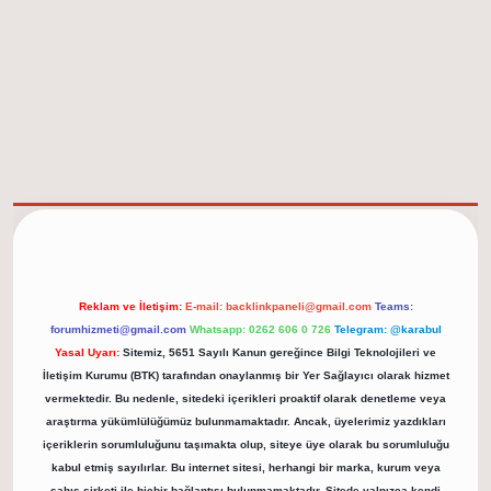
elexbet güncel adresi
https://tulipbett.net/
Reklam ve İletişim:
E-mail:
backlinkpaneli@gmail.com
Teams:
forumhizmeti@gmail.com
Whatsapp: 0262 606 0 726
Telegram: @karabul
Yasal Uyarı:
Sitemiz, 5651 Sayılı Kanun gereğince Bilgi Teknolojileri ve
İletişim Kurumu (BTK) tarafından onaylanmış bir Yer Sağlayıcı olarak hizmet
vermektedir. Bu nedenle, sitedeki içerikleri proaktif olarak denetleme veya
araştırma yükümlülüğümüz bulunmamaktadır. Ancak, üyelerimiz yazdıkları
içeriklerin sorumluluğunu taşımakta olup, siteye üye olarak bu sorumluluğu
kabul etmiş sayılırlar. Bu internet sitesi, herhangi bir marka, kurum veya
şahıs şirketi ile hiçbir bağlantısı bulunmamaktadır. Sitede yalnızca kendi