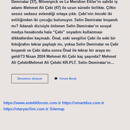
Demiratar (37), Mövenpick ve Le Meridien Etiler’in sahibi iş
adamı Mehmet Ali Çebi (47) ile uzun süredir birlikte. Çiftin
sessiz sedasız evlendiği ortaya çıktı. Çebi’nin önceki iki
evliliğinden iki çocuğu bulunuyor. Selin Demiratar boşandı
mı? Adanalı dizisiyle ünlenen Selin Demiratar’ın sosyal
medya hesabında hala “Çebi” soyadını kullanması
dikkatlerden kaçmadı. Önal, eski sevgilisi Çebi ile eski bir
fotoğrafını tekrar paylaştı mı, yoksa Selin Demiratar ve Çebi
boşandı ve Çebi daha sonra Önal ile tekrar bir araya mı
geldi?3 Nisan 2024 Mehmet Ali Çebi kaç yaşında? Mehmet
Ali ÇelebiMehmet Ali Çelebi KR.PLT. Selin Demiratar’ın…
Selin
Devamını okuyun
Yorum Bırak
Demiratar
Çocuğu
Var
Mı
https://www.estetikforum.com.tr
https://smartdus.com.tr
https://staryazilim.com.tr
Sitemap