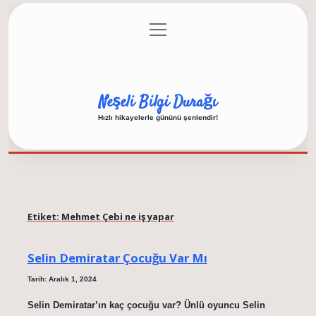
menüyü
Anasayfa
Gizlilik Politikası
Yasal Uyarı
aç
Hakkımızda
Neşeli Bilgi Durağı
Hızlı hikayelerle gününü şenlendir!
Etiket:
Mehmet Çebi ne iş yapar
Selin Demiratar Çocuğu Var Mı
Tarih: Aralık 1, 2024
Selin Demiratar’ın kaç çocuğu var? Ünlü oyuncu Selin