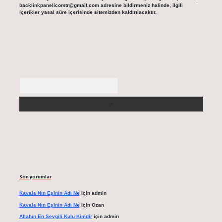
backlinkpanelicomtr@gmail.com
adresine bildirmeniz halinde, ilgili
içerikler yasal süre içerisinde sitemizden kaldırılacaktır.
Arama
Son yorumlar
Kavala Nın Eşinin Adı Ne
için
admin
Kavala Nın Eşinin Adı Ne
için
Ozan
Allahın En Sevgili Kulu Kimdir
için
admin