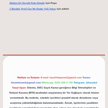
Allahın En Sevgili Kulu Kimdir
için
Paşa
1 Bardak Yeşil Çay Ne Kadar Yağ Yakar
için
admin
elexbet güncel adresi
https://tulipbett.net/
Reklam ve İletişim:
E-mail:
backlinkpaneli@gmail.com
Teams:
forumhizmeti@gmail.com
Whatsapp: 0262 606 0 726
Telegram: @karabul
Yasal Uyarı:
Sitemiz, 5651 Sayılı Kanun gereğince Bilgi Teknolojileri ve
İletişim Kurumu (BTK) tarafından onaylanmış bir Yer Sağlayıcı olarak hizmet
vermektedir. Bu nedenle, sitedeki içerikleri proaktif olarak denetleme veya
araştırma yükümlülüğümüz bulunmamaktadır. Ancak, üyelerimiz yazdıkları
içeriklerin sorumluluğunu taşımakta olup, siteye üye olarak bu sorumluluğu