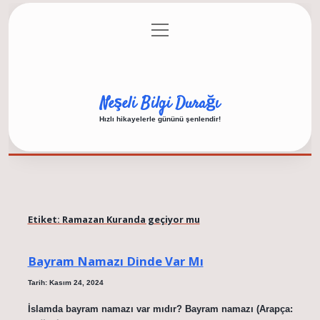
menüyü
Anasayfa
Gizlilik Politikası
Yasal Uyarı
aç
Hakkımızda
Neşeli Bilgi Durağı
Hızlı hikayelerle gününü şenlendir!
Etiket:
Ramazan Kuranda geçiyor mu
Bayram Namazı Dinde Var Mı
Tarih: Kasım 24, 2024
İslamda bayram namazı var mıdır? Bayram namazı (Arapça: