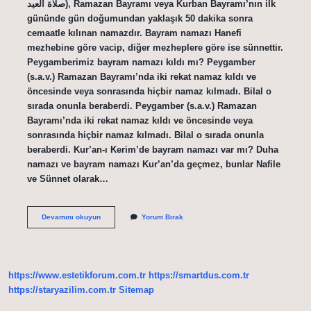
صلاة العيد), Ramazan Bayramı veya Kurban Bayramı’nın ilk
gününde gün doğumundan yaklaşık 50 dakika sonra
cemaatle kılınan namazdır. Bayram namazı Hanefi
mezhebine göre vacip, diğer mezheplere göre ise sünnettir.
Peygamberimiz bayram namazı kıldı mı? Peygamber
(s.a.v.) Ramazan Bayramı’nda iki rekat namaz kıldı ve
öncesinde veya sonrasında hiçbir namaz kılmadı. Bilal o
sırada onunla beraberdi. Peygamber (s.a.v.) Ramazan
Bayramı’nda iki rekat namaz kıldı ve öncesinde veya
sonrasında hiçbir namaz kılmadı. Bilal o sırada onunla
beraberdi. Kur’an-ı Kerim’de bayram namazı var mı? Duha
namazı ve bayram namazı Kur’an’da geçmez, bunlar Nafile
ve Sünnet olarak…
Bayram
Devamını okuyun
Yorum Bırak
Namazı
Dinde
Var
Mı
https://www.estetikforum.com.tr
https://smartdus.com.tr
https://staryazilim.com.tr
Sitemap