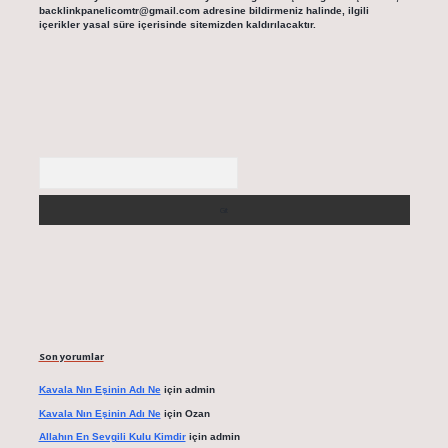
backlinkpanelicomtr@gmail.com
adresine bildirmeniz halinde, ilgili
içerikler yasal süre içerisinde sitemizden kaldırılacaktır.
Arama
Son yorumlar
Kavala Nın Eşinin Adı Ne
için
admin
Kavala Nın Eşinin Adı Ne
için
Ozan
Allahın En Sevgili Kulu Kimdir
için
admin