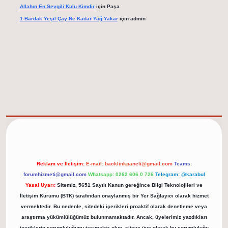
Allahın En Sevgili Kulu Kimdir
için
Paşa
1 Bardak Yeşil Çay Ne Kadar Yağ Yakar
için
admin
elexbet güncel adresi
https://tulipbett.net/
Reklam ve İletişim:
E-mail:
backlinkpaneli@gmail.com
Teams:
forumhizmeti@gmail.com
Whatsapp: 0262 606 0 726
Telegram: @karabul
Yasal Uyarı:
Sitemiz, 5651 Sayılı Kanun gereğince Bilgi Teknolojileri ve
İletişim Kurumu (BTK) tarafından onaylanmış bir Yer Sağlayıcı olarak hizmet
vermektedir. Bu nedenle, sitedeki içerikleri proaktif olarak denetleme veya
araştırma yükümlülüğümüz bulunmamaktadır. Ancak, üyelerimiz yazdıkları
içeriklerin sorumluluğunu taşımakta olup, siteye üye olarak bu sorumluluğu