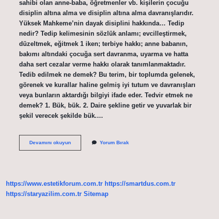
sahibi olan anne-baba, öğretmenler vb. kişilerin çocuğu
disiplin altına alma ve disiplin altına alma davranışlarıdır.
Yüksek Mahkeme’nin dayak disiplini hakkında… Tedip
nedir? Tedip kelimesinin sözlük anlamı; evcilleştirmek,
düzeltmek, eğitmek 1 iken; terbiye hakkı; anne babanın,
bakımı altındaki çocuğa sert davranma, uyarma ve hatta
daha sert cezalar verme hakkı olarak tanımlanmaktadır.
Tedib edilmek ne demek? Bu terim, bir toplumda gelenek,
görenek ve kurallar haline gelmiş iyi tutum ve davranışları
veya bunların aktardığı bilgiyi ifade eder. Tedvir etmek ne
demek? 1. Bük, bük. 2. Daire şekline getir ve yuvarlak bir
şekil verecek şekilde bük.…
Tedip
Devamını okuyun
Yorum Bırak
Etmek
Ne
Demektir
https://www.estetikforum.com.tr
https://smartdus.com.tr
https://staryazilim.com.tr
Sitemap