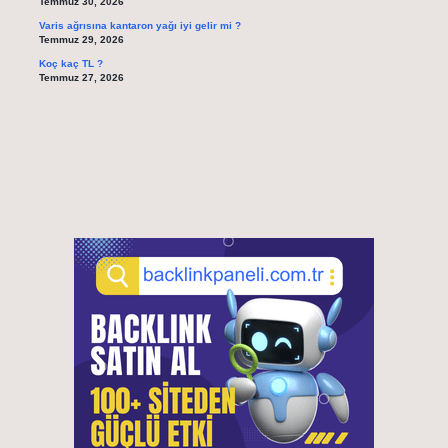
Temmuz 30, 2026
Varis ağrısına kantaron yağı iyi gelir mi ?
Temmuz 29, 2026
Koç kaç TL ?
Temmuz 27, 2026