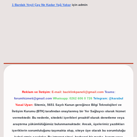
1 Bardak Yeşil Çay Ne Kadar Yağ Yakar
için
admin
elexbet güncel adresi
https://tulipbett.net/
Reklam ve İletişim:
E-mail:
backlinkpaneli@gmail.com
Teams:
forumhizmeti@gmail.com
Whatsapp: 0262 606 0 726
Telegram: @karabul
Yasal Uyarı:
Sitemiz, 5651 Sayılı Kanun gereğince Bilgi Teknolojileri ve
İletişim Kurumu (BTK) tarafından onaylanmış bir Yer Sağlayıcı olarak hizmet
vermektedir. Bu nedenle, sitedeki içerikleri proaktif olarak denetleme veya
araştırma yükümlülüğümüz bulunmamaktadır. Ancak, üyelerimiz yazdıkları
içeriklerin sorumluluğunu taşımakta olup, siteye üye olarak bu sorumluluğu
kabul etmiş sayılırlar. Bu internet sitesi, herhangi bir marka, kurum veya