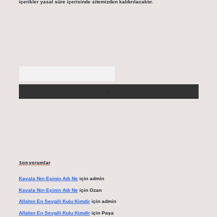
içerikler yasal süre içerisinde sitemizden kaldırılacaktır.
Arama
Son yorumlar
Kavala Nın Eşinin Adı Ne
için
admin
Kavala Nın Eşinin Adı Ne
için
Ozan
Allahın En Sevgili Kulu Kimdir
için
admin
Allahın En Sevgili Kulu Kimdir
için
Paşa