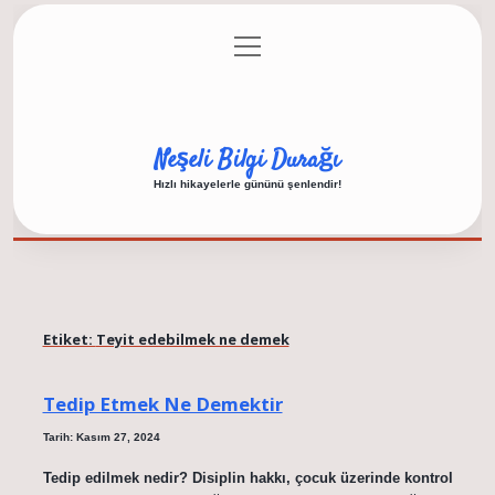
menüyü
Anasayfa
Gizlilik Politikası
Yasal Uyarı
aç
Hakkımızda
Neşeli Bilgi Durağı
Hızlı hikayelerle gününü şenlendir!
Etiket:
Teyit edebilmek ne demek
Tedip Etmek Ne Demektir
Tarih: Kasım 27, 2024
Tedip edilmek nedir? Disiplin hakkı, çocuk üzerinde kontrol