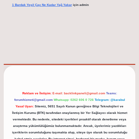
1 Bardak Yeşil Çay Ne Kadar Yağ Yakar
için
admin
elexbet güncel adresi
https://tulipbett.net/
Reklam ve İletişim:
E-mail:
backlinkpaneli@gmail.com
Teams:
forumhizmeti@gmail.com
Whatsapp: 0262 606 0 726
Telegram: @karabul
Yasal Uyarı:
Sitemiz, 5651 Sayılı Kanun gereğince Bilgi Teknolojileri ve
İletişim Kurumu (BTK) tarafından onaylanmış bir Yer Sağlayıcı olarak hizmet
vermektedir. Bu nedenle, sitedeki içerikleri proaktif olarak denetleme veya
araştırma yükümlülüğümüz bulunmamaktadır. Ancak, üyelerimiz yazdıkları
içeriklerin sorumluluğunu taşımakta olup, siteye üye olarak bu sorumluluğu
kabul etmiş sayılırlar. Bu internet sitesi, herhangi bir marka, kurum veya