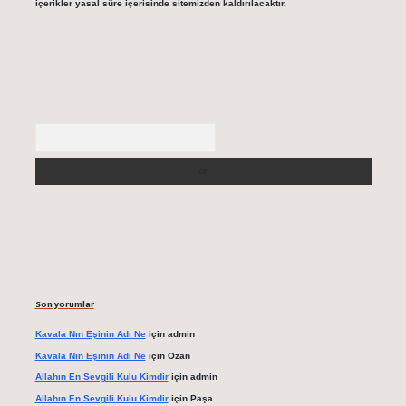
içerikler yasal süre içerisinde sitemizden kaldırılacaktır.
Arama
Son yorumlar
Kavala Nın Eşinin Adı Ne
için
admin
Kavala Nın Eşinin Adı Ne
için
Ozan
Allahın En Sevgili Kulu Kimdir
için
admin
Allahın En Sevgili Kulu Kimdir
için
Paşa