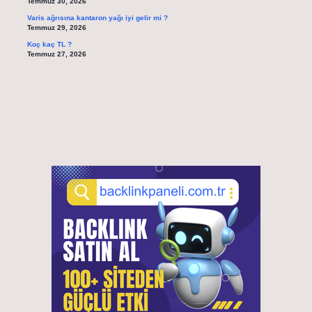
Temmuz 30, 2026
Varis ağrısına kantaron yağı iyi gelir mi ?
Temmuz 29, 2026
Koç kaç TL ?
Temmuz 27, 2026