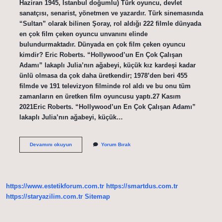
Haziran 1945, İstanbul doğumlu) Türk oyuncu, devlet
sanatçısı, senarist, yönetmen ve yazardır. Türk sinemasında
“Sultan” olarak bilinen Şoray, rol aldığı 222 filmle dünyada
en çok film çeken oyuncu unvanını elinde
bulundurmaktadır. Dünyada en çok film çeken oyuncu
kimdir? Eric Roberts. “Hollywood’un En Çok Çalışan
Adamı” lakaplı Julia’nın ağabeyi, küçük kız kardeşi kadar
ünlü olmasa da çok daha üretkendir; 1978’den beri 455
filmde ve 191 televizyon filminde rol aldı ve bu onu tüm
zamanların en üretken film oyuncusu yaptı.27 Kasım
2021Eric Roberts. “Hollywood’un En Çok Çalışan Adamı”
lakaplı Julia’nın ağabeyi, küçük…
En
Devamını okuyun
Yorum Bırak
Cok
Kimin
Filmi
Var
https://www.estetikforum.com.tr
https://smartdus.com.tr
https://staryazilim.com.tr
Sitemap