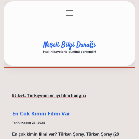
menüyü
Anasayfa
Gizlilik Politikası
Yasal Uyarı
aç
Hakkımızda
Neşeli Bilgi Durağı
Hızlı hikayelerle gününü şenlendir!
Etiket:
Türkiyenin en iyi filmi hangisi
En Cok Kimin Filmi Var
Tarih: Kasım 26, 2024
En çok kimin filmi var? Türkan Şoray. Türkan Şoray (28