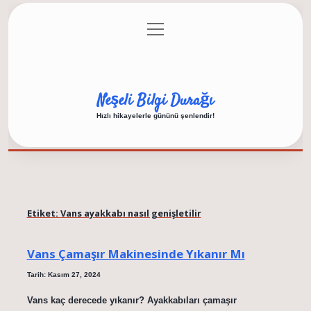
menüyü
Anasayfa
Gizlilik Politikası
Yasal Uyarı
aç
Hakkımızda
Neşeli Bilgi Durağı
Hızlı hikayelerle gününü şenlendir!
Etiket:
Vans ayakkabı nasıl genişletilir
Vans Çamaşır Makinesinde Yıkanır Mı
Tarih: Kasım 27, 2024
Vans kaç derecede yıkanır? Ayakkabıları çamaşır