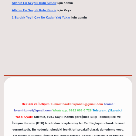
Allahın En Sevgili Kulu Kimdir
için
admin
Allahın En Sevgili Kulu Kimdir
için
Paşa
1 Bardak Yeşil Çay Ne Kadar Yağ Yakar
için
admin
et/
Reklam ve İletişim:
E-mail:
backlinkpaneli@gmail.com
Teams:
forumhizmeti@gmail.com
Whatsapp: 0262 606 0 726
Telegram: @karabul
Yasal Uyarı:
Sitemiz, 5651 Sayılı Kanun gereğince Bilgi Teknolojileri ve
İletişim Kurumu (BTK) tarafından onaylanmış bir Yer Sağlayıcı olarak hizmet
vermektedir. Bu nedenle, sitedeki içerikleri proaktif olarak denetleme veya
araştırma yükümlülüğümüz bulunmamaktadır. Ancak, üyelerimiz yazdıkları