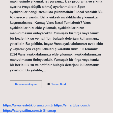
makinesinde yıkamak istiyorsanız, kısa programa ve sıkma
ayarına (veya düşük sıkma) ayarlanmalıdır. Spor
ayakkabılar hangi sıcaklıkta yıkanmalıdır? İdeal sıcaklık 30-
40 derece civarıdır. Daha yüksek sıcaklıklarda yıkamaktan
kaçınmalısınız. Kumaş Vans Nasıl Temizlenir? Vans
ayakkabılarınızı elde yıkamak, ayakkabılarınızın
mahvolmasını önleyecektir. Yumuşak bir fırça veya temiz
bir bezle ılık su ve hafif bir bulaşık deterjanı kullanmanız
yeterlidir. Bu şekilde, beyaz Vans ayakkabılarınızı evde elde
yıkayarak çok çeşitli lekeleri çıkarabilirsiniz. 10 Temmuz
2024 Vans ayakkabılarınızı elde yıkamak, ayakkabılarınızın
mahvolmasını önleyecektir. Yumuşak bir fırça veya temiz
bir bezle ılık su ve hafif bir bulaşık deterjanı kullanmanız
yeterlidir. Bu şekilde,…
Vans
Devamını okuyun
Yorum Bırak
Çamaşır
Makinesinde
Yıkanır
Mı
https://www.estetikforum.com.tr
https://smartdus.com.tr
https://staryazilim.com.tr
Sitemap