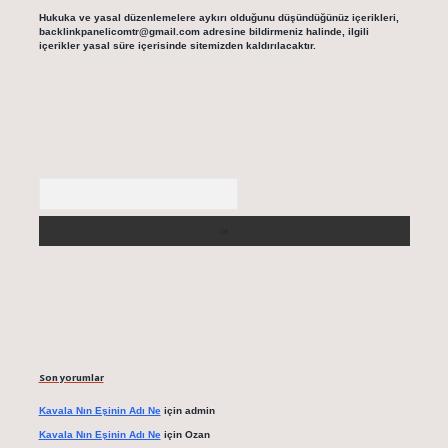
Hukuka ve yasal düzenlemelere aykırı olduğunu düşündüğünüz içerikleri,
backlinkpanelicomtr@gmail.com
adresine bildirmeniz halinde, ilgili
içerikler yasal süre içerisinde sitemizden kaldırılacaktır.
Arama
Son yorumlar
Kavala Nın Eşinin Adı Ne
için
admin
Kavala Nın Eşinin Adı Ne
için
Ozan