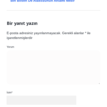
Bin Bilsen De Atasözünün Anlamı Nedir
Bir yanıt yazın
E-posta adresiniz yayınlanmayacak.
Gerekli alanlar
*
ile
işaretlenmişlerdir
Yorum
İsim*