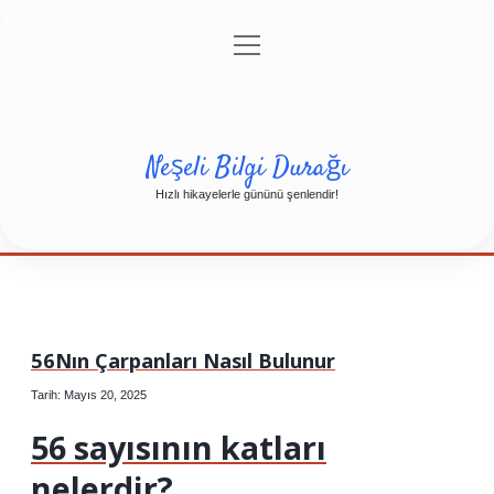
menüyü
Anasayfa
Gizlilik Politikası
Yasal Uyarı
aç
Hakkımızda
Neşeli Bilgi Durağı
Hızlı hikayelerle gününü şenlendir!
56Nın Çarpanları Nasıl Bulunur
Tarih: Mayıs 20, 2025
56 sayısının katları
nelerdir?