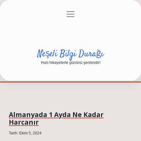
menüyü
Anasayfa
Gizlilik Politikası
Yasal Uyarı
aç
Hakkımızda
Neşeli Bilgi Durağı
Hızlı hikayelerle gününü şenlendir!
Almanyada 1 Ayda Ne Kadar
Harcanır
Tarih: Ekim 5, 2024