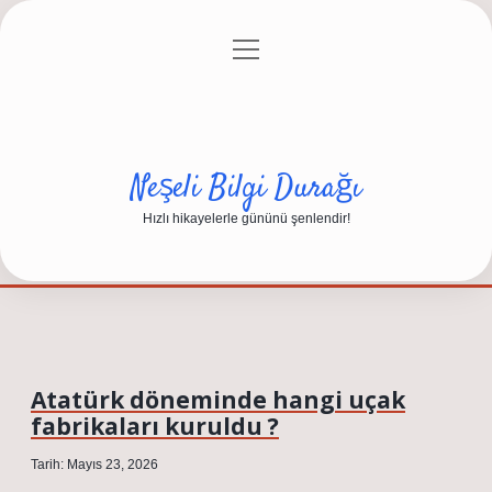
menüyü
Anasayfa
Gizlilik Politikası
Yasal Uyarı
aç
Hakkımızda
Neşeli Bilgi Durağı
Hızlı hikayelerle gününü şenlendir!
Atatürk döneminde hangi uçak
fabrikaları kuruldu ?
Tarih: Mayıs 23, 2026