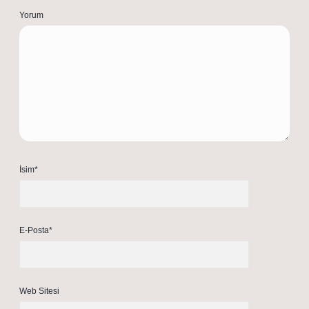
Yorum
İsim*
E-Posta*
Web Sitesi