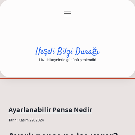
menüyü
Anasayfa
Gizlilik Politikası
Yasal Uyarı
aç
Hakkımızda
Neşeli Bilgi Durağı
Hızlı hikayelerle gününü şenlendir!
Ayarlanabilir Pense Nedir
Tarih: Kasım 29, 2024