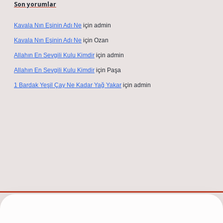
Son yorumlar
Kavala Nın Eşinin Adı Ne
için
admin
Kavala Nın Eşinin Adı Ne
için
Ozan
Allahın En Sevgili Kulu Kimdir
için
admin
Allahın En Sevgili Kulu Kimdir
için
Paşa
1 Bardak Yeşil Çay Ne Kadar Yağ Yakar
için
admin
lexbet güncel adresi
https://tulipbett.net/