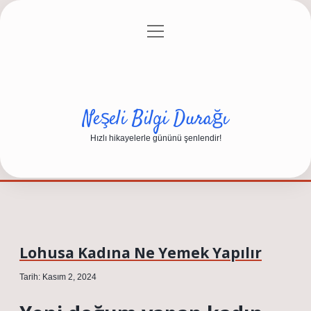
menüyü
Anasayfa
Gizlilik Politikası
Yasal Uyarı
aç
Hakkımızda
Neşeli Bilgi Durağı
Hızlı hikayelerle gününü şenlendir!
Lohusa Kadına Ne Yemek Yapılır
Tarih: Kasım 2, 2024