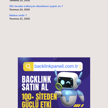
Temmuz 25, 2026
501 hesaba enflasyon düzeltmesi yapılır mı ?
Temmuz 24, 2026
Hünkar nedir ?
Temmuz 21, 2026