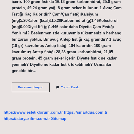
içerir. 100 gram fıstıkta 16.13 gram karbonhidrat, 25.8 gram
protein, 49.24 gram yağ, 8 gram şeker bulunur. 1 Avuç Çam
Fıstığı Kaç Kaloridir? Çam/Çan fıstığıKalsiyum
(mg)5.20Kalori (kcal)115.20Karbonhidrat (g)1.46Kolesterol
(mg)0.00Diyet lifi (g)1.446 satır daha Diyette Çam Fıstığı
Yenir mi? Beslenmenizde kuruyemiş tüketmenizin herhangi
bir zararı yoktur. Bir avuç Antep fıstığı kaç gramdır? 1 avuç
(18 gr) kavrulmuş Antep fıstığı 104 kaloridir. 100 gram
kavrulmuş Antep fıstığı 28,28 gram karbonhidrat, 21,05
gram protein, 45 gram şeker içerir. Diyette fıstık ne kadar
yenmeli? Diyette ne kadar fıstık tüketilmeli? Uzmanlar
genelde bir…
1
Devamını okuyun
Yorum Bırak
Avuç
Çam
Fıstığı
Kaç
Gram
https://www.estetikforum.com.tr
https://smartdus.com.tr
https://staryazilim.com.tr
Sitemap