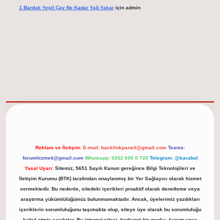
1 Bardak Yeşil Çay Ne Kadar Yağ Yakar
için
admin
el adresi
https://tulipbett.net/
Reklam ve İletişim:
E-mail:
backlinkpaneli@gmail.com
Teams:
forumhizmeti@gmail.com
Whatsapp: 0262 606 0 726
Telegram: @karabul
Yasal Uyarı:
Sitemiz, 5651 Sayılı Kanun gereğince Bilgi Teknolojileri ve
İletişim Kurumu (BTK) tarafından onaylanmış bir Yer Sağlayıcı olarak hizmet
vermektedir. Bu nedenle, sitedeki içerikleri proaktif olarak denetleme veya
araştırma yükümlülüğümüz bulunmamaktadır. Ancak, üyelerimiz yazdıkları
içeriklerin sorumluluğunu taşımakta olup, siteye üye olarak bu sorumluluğu
kabul etmiş sayılırlar. Bu internet sitesi, herhangi bir marka, kurum veya