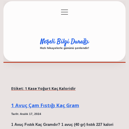
menüyü
Anasayfa
Gizlilik Politikası
Yasal Uyarı
aç
Hakkımızda
Neşeli Bilgi Durağı
Hızlı hikayelerle gününü şenlendir!
Etiket:
1 Kase Yoğurt Kaç Kaloridir
1 Avuç Çam Fıstığı Kaç Gram
Tarih: Aralık 17, 2024
1 Avuç Fıstık Kaç Gramdır? 1 avuç (40 gr) fıstık 227 kalori