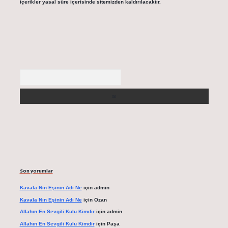
içerikler yasal süre içerisinde sitemizden kaldırılacaktır.
Arama
Son yorumlar
Kavala Nın Eşinin Adı Ne
için
admin
Kavala Nın Eşinin Adı Ne
için
Ozan
Allahın En Sevgili Kulu Kimdir
için
admin
Allahın En Sevgili Kulu Kimdir
için
Paşa