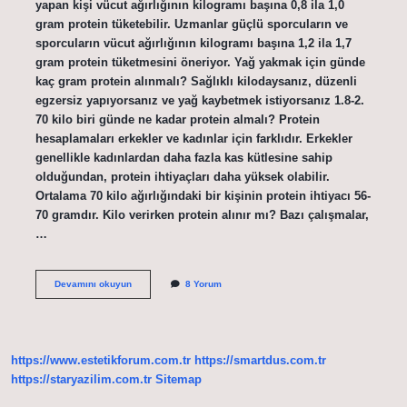
yapan kişi vücut ağırlığının kilogramı başına 0,8 ila 1,0
gram protein tüketebilir. Uzmanlar güçlü sporcuların ve
sporcuların vücut ağırlığının kilogramı başına 1,2 ila 1,7
gram protein tüketmesini öneriyor. Yağ yakmak için günde
kaç gram protein alınmalı? Sağlıklı kilodaysanız, düzenli
egzersiz yapıyorsanız ve yağ kaybetmek istiyorsanız 1.8-2.
70 kilo biri günde ne kadar protein almalı? Protein
hesaplamaları erkekler ve kadınlar için farklıdır. Erkekler
genellikle kadınlardan daha fazla kas kütlesine sahip
olduğundan, protein ihtiyaçları daha yüksek olabilir.
Ortalama 70 kilo ağırlığındaki bir kişinin protein ihtiyacı 56-
70 gramdır. Kilo verirken protein alınır mı? Bazı çalışmalar,
…
Zayıflamak
Devamını okuyun
8 Yorum
Için
Ne
Kadar
Protein
Alınmalı
https://www.estetikforum.com.tr
https://smartdus.com.tr
https://staryazilim.com.tr
Sitemap