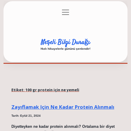
menüyü
Anasayfa
Gizlilik Politikası
Yasal Uyarı
aç
Hakkımızda
Neşeli Bilgi Durağı
Hızlı hikayelerle gününü şenlendir!
Etiket:
100 gr protein için ne yemeli
Zayıflamak Için Ne Kadar Protein Alınmalı
Tarih: Eylül 21, 2024
Diyetteyken ne kadar protein alınmalı? Ortalama bir diyet