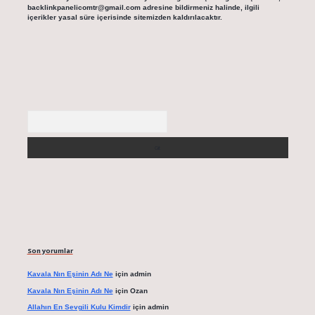
backlinkpanelicomtr@gmail.com
adresine bildirmeniz halinde, ilgili
içerikler yasal süre içerisinde sitemizden kaldırılacaktır.
Arama
Son yorumlar
Kavala Nın Eşinin Adı Ne
için
admin
Kavala Nın Eşinin Adı Ne
için
Ozan
Allahın En Sevgili Kulu Kimdir
için
admin