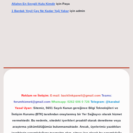
Allahın En Sevgili Kulu Kimdir
için
Paşa
1 Bardak Yeşil Çay Ne Kadar Yağ Yakar
için
admin
s://tulipbett.net/
Reklam ve İletişim:
E-mail:
backlinkpaneli@gmail.com
Teams:
forumhizmeti@gmail.com
Whatsapp: 0262 606 0 726
Telegram: @karabul
Yasal Uyarı:
Sitemiz, 5651 Sayılı Kanun gereğince Bilgi Teknolojileri ve
İletişim Kurumu (BTK) tarafından onaylanmış bir Yer Sağlayıcı olarak hizmet
vermektedir. Bu nedenle, sitedeki içerikleri proaktif olarak denetleme veya
araştırma yükümlülüğümüz bulunmamaktadır. Ancak, üyelerimiz yazdıkları
içeriklerin sorumluluğunu taşımakta olup, siteye üye olarak bu sorumluluğu