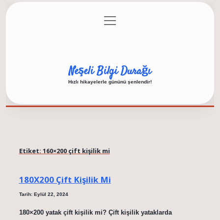
menüyü
Anasayfa
Gizlilik Politikası
Yasal Uyarı
aç
Hakkımızda
Neşeli Bilgi Durağı
Hızlı hikayelerle gününü şenlendir!
Etiket:
160×200 çift kişilik mi
180X200 Çift Kişilik Mi
Tarih: Eylül 22, 2024
180×200 yatak çift kişilik mi? Çift kişilik yataklarda