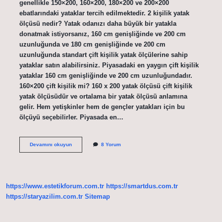
genellikle 150×200, 160×200, 180×200 ve 200×200
ebatlarındaki yataklar tercih edilmektedir. 2 kişilik yatak
ölçüsü nedir? Yatak odanızı daha büyük bir yatakla
donatmak istiyorsanız, 160 cm genişliğinde ve 200 cm
uzunluğunda ve 180 cm genişliğinde ve 200 cm
uzunluğunda standart çift kişilik yatak ölçülerine sahip
yataklar satın alabilirsiniz. Piyasadaki en yaygın çift kişilik
yataklar 160 cm genişliğinde ve 200 cm uzunluğundadır.
160×200 çift kişilik mi? 160 x 200 yatak ölçüsü çift kişilik
yatak ölçüsüdür ve ortalama bir yatak ölçüsü anlamına
gelir. Hem yetişkinler hem de gençler yatakları için bu
ölçüyü seçebilirler. Piyasada en…
180X200
Devamını okuyun
8 Yorum
Çift
Kişilik
Mi
https://www.estetikforum.com.tr
https://smartdus.com.tr
https://staryazilim.com.tr
Sitemap