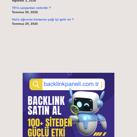
Ağustos 3, 2026
78’in çarpanları nelerdir ?
Temmuz 30, 2026
Varis ağrısına kantaron yağı iyi gelir mi ?
Temmuz 29, 2026