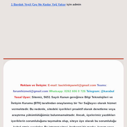
1 Bardak Yeşil Çay Ne Kadar Yağ Yakar
için
admin
elexbet güncel adresi
https://tulipbett.net/
Reklam ve İletişim:
E-mail:
backlinkpaneli@gmail.com
Teams:
forumhizmeti@gmail.com
Whatsapp: 0262 606 0 726
Telegram: @karabul
Yasal Uyarı:
Sitemiz, 5651 Sayılı Kanun gereğince Bilgi Teknolojileri ve
İletişim Kurumu (BTK) tarafından onaylanmış bir Yer Sağlayıcı olarak hizmet
vermektedir. Bu nedenle, sitedeki içerikleri proaktif olarak denetleme veya
araştırma yükümlülüğümüz bulunmamaktadır. Ancak, üyelerimiz yazdıkları
içeriklerin sorumluluğunu taşımakta olup, siteye üye olarak bu sorumluluğu
kabul etmiş sayılırlar. Bu internet sitesi, herhangi bir marka, kurum veya