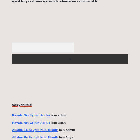
içerikler yasal süre içerisinde sitemizden kaldırılacaktır.
Arama
Son yorumlar
Kavala Nın Eşinin Adı Ne
için
admin
Kavala Nın Eşinin Adı Ne
için
Ozan
Allahın En Sevgili Kulu Kimdir
için
admin
Allahın En Sevgili Kulu Kimdir
için
Paşa