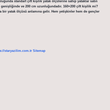
unda standart çift kişilik yatak ölçülerine sahip yataklar satın
cm genişliğinde ve 200 cm uzunluğundadır. 160×200 çift kişilik mi?
ma bir yatak ölçüsü anlamına gelir. Hem yetişkinler hem de gençler
s://staryazilim.com.tr
Sitemap