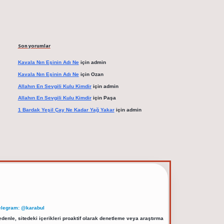
Son yorumlar
Kavala Nın Eşinin Adı Ne
için
admin
Kavala Nın Eşinin Adı Ne
için
Ozan
Allahın En Sevgili Kulu Kimdir
için
admin
Allahın En Sevgili Kulu Kimdir
için
Paşa
1 Bardak Yeşil Çay Ne Kadar Yağ Yakar
için
admin
elegram: @karabul
denle, sitedeki içerikleri proaktif olarak denetleme veya araştırma