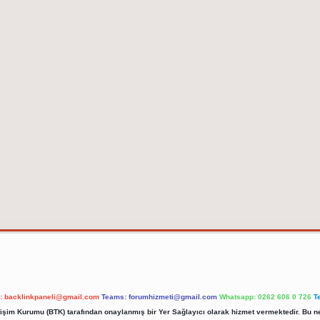
l:
backlinkpaneli@gmail.com
Teams:
forumhizmeti@gmail.com
Whatsapp: 0262 606 0 726
T
etişim Kurumu (BTK) tarafından onaylanmış bir Yer Sağlayıcı olarak hizmet vermektedir. Bu ne