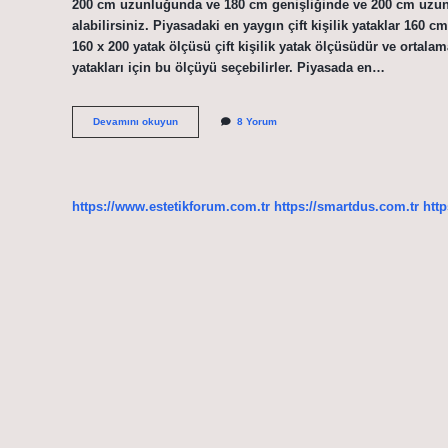
200 cm uzunluğunda ve 180 cm genişliğinde ve 200 cm uzunluğ
alabilirsiniz. Piyasadaki en yaygın çift kişilik yataklar 160 
160 x 200 yatak ölçüsü çift kişilik yatak ölçüsüdür ve ortala
yatakları için bu ölçüyü seçebilirler. Piyasada en…
180X200
Devamını okuyun
8 Yorum
Çift
Kişilik
Mi
https://www.estetikforum.com.tr
https://smartdus.com.tr
http