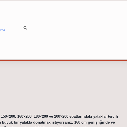
ızda
kle 150×200, 160×200, 180×200 ve 200×200 ebatlarındaki yataklar tercih
ha büyük bir yatakla donatmak istiyorsanız, 160 cm genişliğinde ve