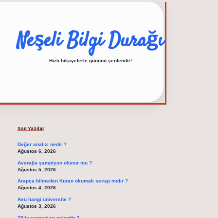
Neşeli Bilgi Durağı
Hızlı hikayelerle gününü şenlendir!
Sidebar
elexbet güncel adres
Son Yazılar
Değer analizi nedir ?
Ağustos 6, 2026
Averajla şampiyon olunur mu ?
Ağustos 5, 2026
Arapça bilmeden Kuran okumak sevap mıdır ?
Ağustos 4, 2026
Aeü hangi üniversite ?
Ağustos 3, 2026
78’in çarpanları nelerdir ?