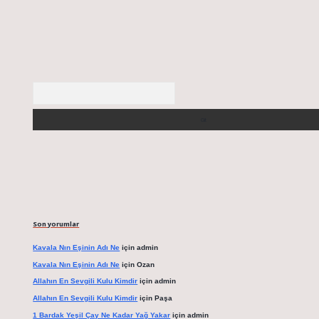
Arama
Son yorumlar
Kavala Nın Eşinin Adı Ne
için
admin
Kavala Nın Eşinin Adı Ne
için
Ozan
Allahın En Sevgili Kulu Kimdir
için
admin
Allahın En Sevgili Kulu Kimdir
için
Paşa
1 Bardak Yeşil Çay Ne Kadar Yağ Yakar
için
admin