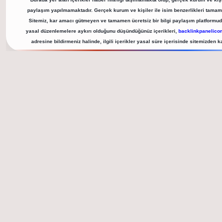
paylaşım yapılmamaktadır. Gerçek kurum ve kişiler ile isim benzerlikleri tamame
Sitemiz, kar amacı gütmeyen ve tamamen ücretsiz bir bilgi paylaşım platformu
yasal düzenlemelere aykırı olduğunu düşündüğünüz içerikleri,
backlinkpanelic
adresine bildirmeniz halinde, ilgili içerikler yasal süre içerisinde sitemizden ka