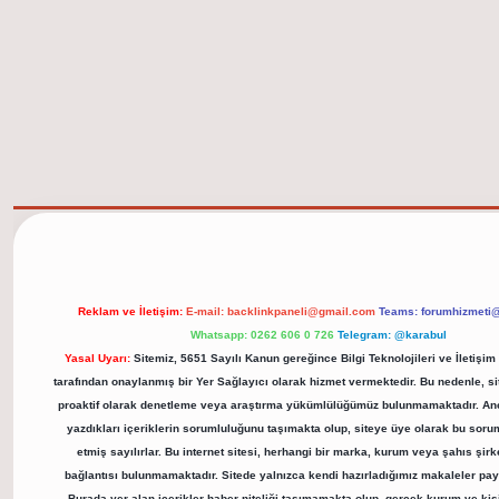
Reklam ve İletişim:
E-mail:
backlinkpaneli@gmail.com
Teams:
forumhizmeti
Whatsapp: 0262 606 0 726
Telegram: @karabul
Yasal Uyarı:
Sitemiz, 5651 Sayılı Kanun gereğince Bilgi Teknolojileri ve İletişi
tarafından onaylanmış bir Yer Sağlayıcı olarak hizmet vermektedir. Bu nedenle, sit
proaktif olarak denetleme veya araştırma yükümlülüğümüz bulunmamaktadır. Anc
yazdıkları içeriklerin sorumluluğunu taşımakta olup, siteye üye olarak bu soru
etmiş sayılırlar. Bu internet sitesi, herhangi bir marka, kurum veya şahıs şirket
bağlantısı bulunmamaktadır. Sitede yalnızca kendi hazırladığımız makaleler pay
Burada yer alan içerikler haber niteliği taşımamakta olup, gerçek kurum ve kiş