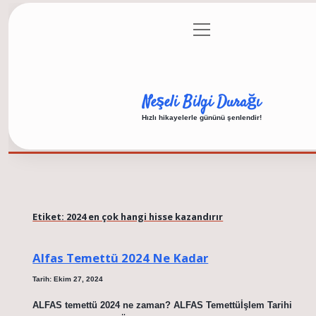
menüyü
Anasayfa
Gizlilik Politikası
Yasal Uyarı
Hakkı
aç
Neşeli Bilgi Durağı
Hızlı hikayelerle gününü şenlendir!
Etiket:
2024 en çok hangi hisse kazandırır
Alfas Temettü 2024 Ne Kadar
Tarih: Ekim 27, 2024
ALFAS temettü 2024 ne zaman? ALFAS Temettüİşlem Tarihi