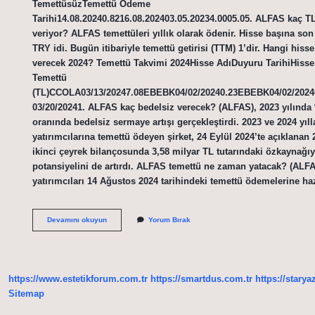
TemettüsüzTemettü Ödeme
Tarihi14.08.20240.8216.08.202403.05.20234.0005.05. ALFAS kaç T
veriyor? ALFAS temettüleri yıllık olarak ödenir. Hisse başına son
TRY idi. Bugün itibariyle temettü getirisi (TTM) 1’dir. Hangi hiss
verecek 2024? Temettü Takvimi 2024Hisse AdıDuyuru TarihiHisse
Temettü
(TL)CCOLA03/13/20247.08EBEBK04/02/20240.23EBEBK04/02/202
03/20/20241. ALFAS kaç bedelsiz verecek? (ALFAS), 2023 yılında
oranında bedelsiz sermaye artışı gerçekleştirdi. 2023 ve 2024 yıll
yatırımcılarına temettü ödeyen şirket, 24 Eylül 2024’te açıklanan 2
ikinci çeyrek bilançosunda 3,58 milyar TL tutarındaki özkaynağı
potansiyelini de artırdı. ALFAS temettü ne zaman yatacak? (ALF
yatırımcıları 14 Ağustos 2024 tarihindeki temettü ödemelerine ha
Alfas
Devamını okuyun
Yorum Bırak
Temettü
2024
Ne
Kadar
https://www.estetikforum.com.tr
https://smartdus.com.tr
https://starya
Sitemap