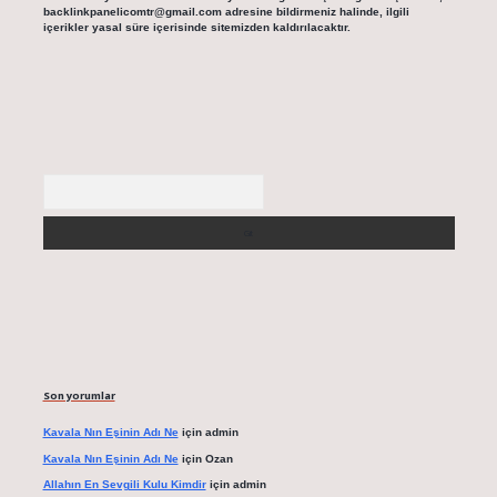
backlinkpanelicomtr@gmail.com
adresine bildirmeniz halinde, ilgili
içerikler yasal süre içerisinde sitemizden kaldırılacaktır.
Arama
Son yorumlar
Kavala Nın Eşinin Adı Ne
için
admin
Kavala Nın Eşinin Adı Ne
için
Ozan
Allahın En Sevgili Kulu Kimdir
için
admin