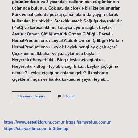
görünümdedir ve 2 yaşındaki dalların son sürgünlerinin
uçlarında bulunur. Çok sayıda çiçekle birlikte bulunurlar.
Park ve bahçelerde peyzaj çalışmalarında yaygın olarak
kullanılan bir bitkidir. Sıcaklık isteği: Soğuğa dayanıklıdır
(-4oC) ve karasal iklime kolayca uyum sağlar. Leylak –
Atatürk Orman ÇiftliğiAtatürk Orman Çiftliği › Portal ›
HerbalProductions › LeylakAtatürk Orman Çiftliği › Portal ›
HerbalProductions › Leylak Leylak hangi ay çiçek açar?
Çiçeklenme ilkbahar ve yaz aylarında başlar. –
HeryerbitkiHeryerbitki › Blog › leylak-cicegi-hika…
Heryerbitki › Blog › leylak-cicegi-hika… Leylak çiçeği ne
demek? Leylak çiçeği ne anlama gelir? İlkbaharda
çiçeklerini açan ve harika kokusunu yayan leylak…
Leylak
Devamını okuyun
8 Yorum
Çiçekli
Bir
Bitki
Midir
https://www.estetikforum.com.tr
https://smartdus.com.tr
https://staryazilim.com.tr
Sitemap