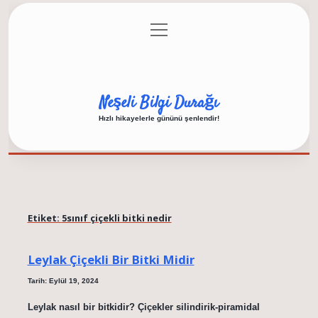
menüyü
Anasayfa
Gizlilik Politikası
Yasal Uyarı
aç
Hakkımızda
Neşeli Bilgi Durağı
Hızlı hikayelerle gününü şenlendir!
Etiket:
5sınıf çiçekli bitki nedir
Leylak Çiçekli Bir Bitki Midir
Tarih: Eylül 19, 2024
Leylak nasıl bir bitkidir? Çiçekler silindirik-piramidal