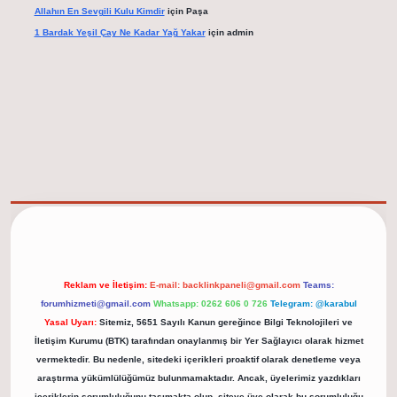
Allahın En Sevgili Kulu Kimdir
için
Paşa
1 Bardak Yeşil Çay Ne Kadar Yağ Yakar
için
admin
elexbet güncel adresi
https://tulipbett.net/
Reklam ve İletişim:
E-mail:
backlinkpaneli@gmail.com
Teams:
forumhizmeti@gmail.com
Whatsapp: 0262 606 0 726
Telegram: @karabul
Yasal Uyarı:
Sitemiz, 5651 Sayılı Kanun gereğince Bilgi Teknolojileri ve
İletişim Kurumu (BTK) tarafından onaylanmış bir Yer Sağlayıcı olarak hizmet
vermektedir. Bu nedenle, sitedeki içerikleri proaktif olarak denetleme veya
araştırma yükümlülüğümüz bulunmamaktadır. Ancak, üyelerimiz yazdıkları
içeriklerin sorumluluğunu taşımakta olup, siteye üye olarak bu sorumluluğu