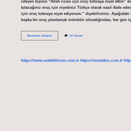
isteyen kişinin “Allah rızası için oruç tutmaya niyet ettim”
tutacağınız oruç için niyetinizi Türkçe olarak nasıl ifade e
için oruç tutmaya niyet ediyorum.” diyebilirsiniz. Aşağıdaki 
başka bir oruç planlamak mümkün olmadığından, her gün içi
Oruçta
Devamını okuyun
14 Yorum
Niyet
Ederken
Ne
Denir
https://www.estetikforum.com.tr
https://smartdus.com.tr
http