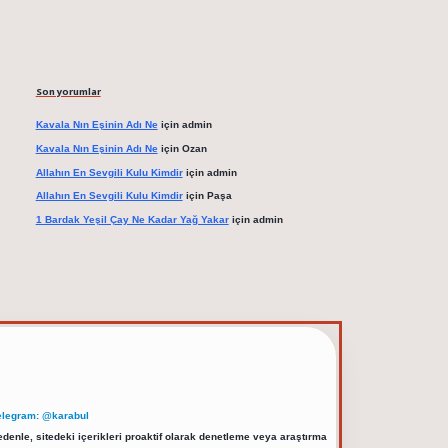
Son yorumlar
Kavala Nın Eşinin Adı Ne
için
admin
Kavala Nın Eşinin Adı Ne
için
Ozan
Allahın En Sevgili Kulu Kimdir
için
admin
Allahın En Sevgili Kulu Kimdir
için
Paşa
1 Bardak Yeşil Çay Ne Kadar Yağ Yakar
için
admin
elegram: @karabul
denle, sitedeki içerikleri proaktif olarak denetleme veya araştırma