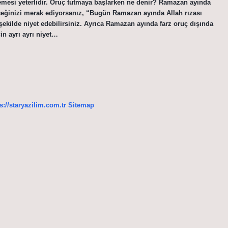
 demesi yeterlidir. Oruç tutmaya başlarken ne denir? Ramazan ayında
deceğinizi merak ediyorsanız, “Bugün Ramazan ayında Allah rızası
şekilde niyet edebilirsiniz. Ayrıca Ramazan ayında farz oruç dışında
n ayrı ayrı niyet…
s://staryazilim.com.tr
Sitemap