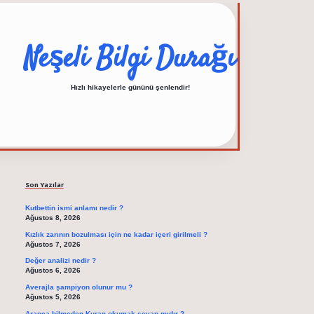
Neşeli Bilgi Durağı
Hızlı hikayelerle gününü şenlendir!
Sidebar
elexbet güncel adres
Son Yazılar
Kutbettin ismi anlamı nedir ?
Ağustos 8, 2026
Kızlık zarının bozulması için ne kadar içeri girilmeli ?
Ağustos 7, 2026
Değer analizi nedir ?
Ağustos 6, 2026
Averajla şampiyon olunur mu ?
Ağustos 5, 2026
Arapça bilmeden Kuran okumak sevap mıdır ?