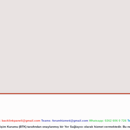
l:
backlinkpaneli@gmail.com
Teams:
forumhizmeti@gmail.com
Whatsapp: 0262 606 0 726
T
etişim Kurumu (BTK) tarafından onaylanmış bir Yer Sağlayıcı olarak hizmet vermektedir. Bu ne