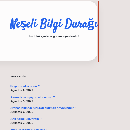
Neşeli Bilgi Durağı
Hızlı hikayelerle gününü şenlendir!
Sidebar
elexbet güncel adre
Son Yazılar
Değer analizi nedir ?
Ağustos 6, 2026
Averajla şampiyon olunur mu ?
Ağustos 5, 2026
Arapça bilmeden Kuran okumak sevap mıdır ?
Ağustos 4, 2026
Aeü hangi üniversite ?
Ağustos 3, 2026
78’in çarpanları nelerdir ?