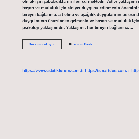
olmak için çabaladıklarını ileri sürmektedir. Adler yaklaşımı
başarı ve mutluluk için aidiyet duygusu edinmenin önemini v
bireyin bağlanma, ait olma ve aşağılık duygularının üstesinde
duygularının üstesinden gelmenin ve başarı ve mutluluk içi
psikoloji yaklaşımıdır. Yaklaşımı, her bireyin bağlanma,…
Aşağılık
Devamını okuyun
Yorum Bırak
Kompleksi
Hangi
Kuram
https://www.estetikforum.com.tr
https://smartdus.com.tr
http