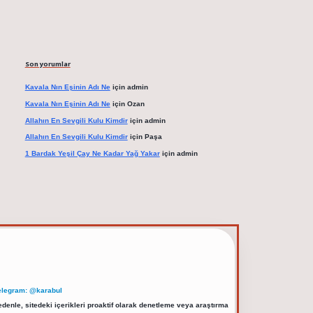
Son yorumlar
Kavala Nın Eşinin Adı Ne
için
admin
Kavala Nın Eşinin Adı Ne
için
Ozan
Allahın En Sevgili Kulu Kimdir
için
admin
Allahın En Sevgili Kulu Kimdir
için
Paşa
1 Bardak Yeşil Çay Ne Kadar Yağ Yakar
için
admin
elegram: @karabul
denle, sitedeki içerikleri proaktif olarak denetleme veya araştırma