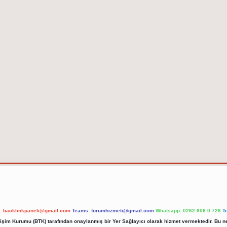
l:
backlinkpaneli@gmail.com
Teams:
forumhizmeti@gmail.com
Whatsapp: 0262 606 0 726
T
etişim Kurumu (BTK) tarafından onaylanmış bir Yer Sağlayıcı olarak hizmet vermektedir. Bu ne