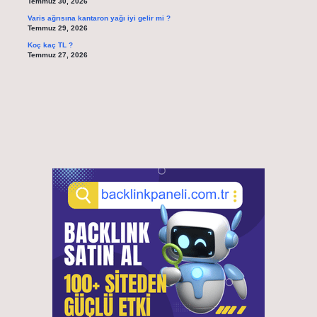
Temmuz 30, 2026
Varis ağrısına kantaron yağı iyi gelir mi ?
Temmuz 29, 2026
Koç kaç TL ?
Temmuz 27, 2026