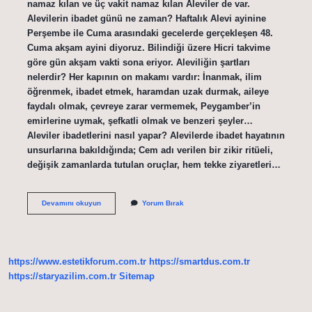
namaz kılan ve üç vakit namaz kılan Aleviler de var.
Alevilerin ibadet günü ne zaman? Haftalık Alevi ayinine
Perşembe ile Cuma arasındaki gecelerde gerçekleşen 48.
Cuma akşam ayini diyoruz. Bilindiği üzere Hicri takvime
göre gün akşam vakti sona eriyor. Aleviliğin şartları
nelerdir? Her kapının on makamı vardır: İnanmak, ilim
öğrenmek, ibadet etmek, haramdan uzak durmak, aileye
faydalı olmak, çevreye zarar vermemek, Peygamber’in
emirlerine uymak, şefkatli olmak ve benzeri şeyler…
Aleviler ibadetlerini nasıl yapar? Alevilerde ibadet hayatının
unsurlarına bakıldığında; Cem adı verilen bir zikir ritüeli,
değişik zamanlarda tutulan oruçlar, hem tekke ziyaretleri…
Aleviler
Devamını okuyun
Yorum Bırak
Ne
Zaman
Ibadet
Eder
https://www.estetikforum.com.tr
https://smartdus.com.tr
https://staryazilim.com.tr
Sitemap