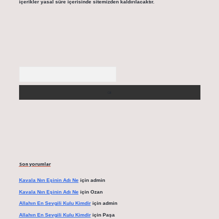
içerikler yasal süre içerisinde sitemizden kaldırılacaktır.
Arama
Son yorumlar
Kavala Nın Eşinin Adı Ne
için
admin
Kavala Nın Eşinin Adı Ne
için
Ozan
Allahın En Sevgili Kulu Kimdir
için
admin
Allahın En Sevgili Kulu Kimdir
için
Paşa