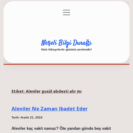
menüyü
Anasayfa
Gizlilik Politikası
Yasal Uyarı
aç
Hakkımızda
Neşeli Bilgi Durağı
Hızlı hikayelerle gününü şenlendir!
Etiket:
Aleviler gusül abdesti alır mı
Aleviler Ne Zaman Ibadet Eder
Tarih: Aralık 21, 2024
Aleviler kaç vakit namaz? Öte yandan günde beş vakit