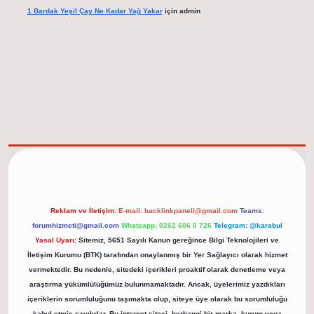
1 Bardak Yeşil Çay Ne Kadar Yağ Yakar
için
admin
elexbet güncel adresi
https://tulipbett.net/
Reklam ve İletişim:
E-mail:
backlinkpaneli@gmail.com
Teams:
forumhizmeti@gmail.com
Whatsapp: 0262 606 0 726
Telegram: @karabul
Yasal Uyarı:
Sitemiz, 5651 Sayılı Kanun gereğince Bilgi Teknolojileri ve
İletişim Kurumu (BTK) tarafından onaylanmış bir Yer Sağlayıcı olarak hizmet
vermektedir. Bu nedenle, sitedeki içerikleri proaktif olarak denetleme veya
araştırma yükümlülüğümüz bulunmamaktadır. Ancak, üyelerimiz yazdıkları
içeriklerin sorumluluğunu taşımakta olup, siteye üye olarak bu sorumluluğu
kabul etmiş sayılırlar. Bu internet sitesi, herhangi bir marka, kurum veya