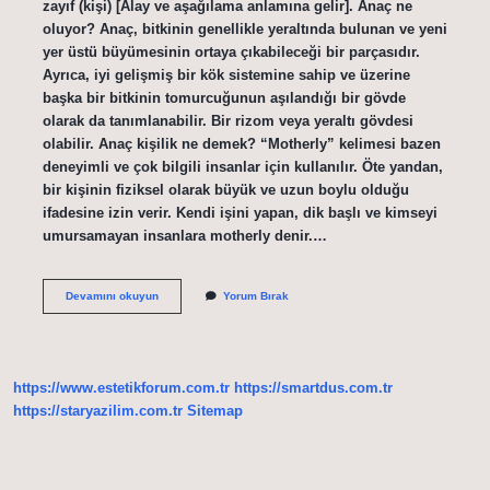
zayıf (kişi) [Alay ve aşağılama anlamına gelir]. Anaç ne
oluyor? Anaç, bitkinin genellikle yeraltında bulunan ve yeni
yer üstü büyümesinin ortaya çıkabileceği bir parçasıdır.
Ayrıca, iyi gelişmiş bir kök sistemine sahip ve üzerine
başka bir bitkinin tomurcuğunun aşılandığı bir gövde
olarak da tanımlanabilir. Bir rizom veya yeraltı gövdesi
olabilir. Anaç kişilik ne demek? “Motherly” kelimesi bazen
deneyimli ve çok bilgili insanlar için kullanılır. Öte yandan,
bir kişinin fiziksel olarak büyük ve uzun boylu olduğu
ifadesine izin verir. Kendi işini yapan, dik başlı ve kimseyi
umursamayan insanlara motherly denir.…
Anaç
Devamını okuyun
Yorum Bırak
Kikirik
Ne
Demek
https://www.estetikforum.com.tr
https://smartdus.com.tr
https://staryazilim.com.tr
Sitemap