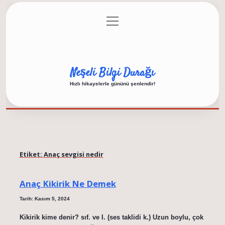
menüyü
Anasayfa
Gizlilik Politikası
Yasal Uyarı
aç
Hakkımızda
Neşeli Bilgi Durağı
Hızlı hikayelerle gününü şenlendir!
Etiket:
Anaç sevgisi nedir
Anaç Kikirik Ne Demek
Tarih: Kasım 5, 2024
Kikirik kime denir? sıf. ve I. (ses taklidi k.) Uzun boylu, çok