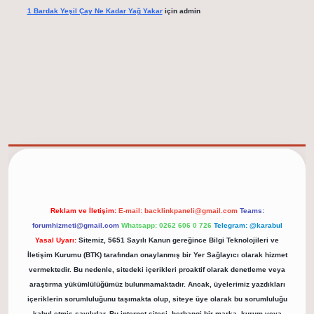
1 Bardak Yeşil Çay Ne Kadar Yağ Yakar
için
admin
elexbet güncel adresi
https://tulipbett.net/
Reklam ve İletişim:
E-mail:
backlinkpaneli@gmail.com
Teams:
forumhizmeti@gmail.com
Whatsapp: 0262 606 0 726
Telegram: @karabul
Yasal Uyarı:
Sitemiz, 5651 Sayılı Kanun gereğince Bilgi Teknolojileri ve
İletişim Kurumu (BTK) tarafından onaylanmış bir Yer Sağlayıcı olarak hizmet
vermektedir. Bu nedenle, sitedeki içerikleri proaktif olarak denetleme veya
araştırma yükümlülüğümüz bulunmamaktadır. Ancak, üyelerimiz yazdıkları
içeriklerin sorumluluğunu taşımakta olup, siteye üye olarak bu sorumluluğu
kabul etmiş sayılırlar. Bu internet sitesi, herhangi bir marka, kurum veya