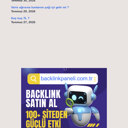
Temmuz 30, 2026
Varis ağrısına kantaron yağı iyi gelir mi ?
Temmuz 29, 2026
Koç kaç TL ?
Temmuz 27, 2026