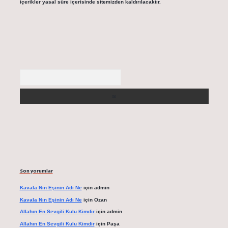
içerikler yasal süre içerisinde sitemizden kaldırılacaktır.
Arama
Son yorumlar
Kavala Nın Eşinin Adı Ne
için
admin
Kavala Nın Eşinin Adı Ne
için
Ozan
Allahın En Sevgili Kulu Kimdir
için
admin
Allahın En Sevgili Kulu Kimdir
için
Paşa