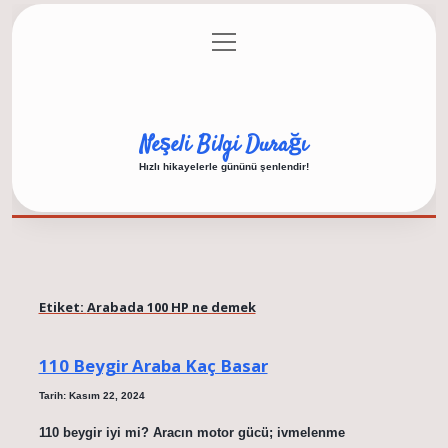
menüyü
Anasayfa
Gizlilik Politikası
Yasal Uyarı
aç
Hakkımızda
Neşeli Bilgi Durağı
Hızlı hikayelerle gününü şenlendir!
Etiket:
Arabada 100 HP ne demek
110 Beygir Araba Kaç Basar
Tarih: Kasım 22, 2024
110 beygir iyi mi? Aracın motor gücü; ivmelenme