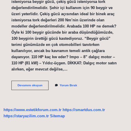
isteniyorsa beygir gücü, çekiş gücü isteniyorsa tork
değerlendirilmelidir. Şehir içi kullanım için 90 beygir ve
üzeri yeterlidir. Çekiş gücü açısından ideal bir binek araç
isteniyorsa tork değerleri 200 Nm’nin üzerinde olan
modeller değerlendirilmelidir. Arabada 100 HP ne demek?
Öyle ki 100 beygir gücünde bir araba düşündüğümüzde,
100 beygirin ürettiği gücü kastediyoruz. “Beygir gücü”
terimi günümüzde en çok otomobilleri tanıtırken
kullanılıyor, ancak bu kavramın temeli antik çağlara
dayanıyor. 110 HP kaç kw eder? Impo – 8” dalgıç motor –
110 HP (81 kW) – Yıldız-üçgen. DİKKAT: Dalgıç motor satın
alırken, eğer mevcut değilse,…
110
Devamını okuyun
Yorum Bırak
Beygir
Araba
Kaç
Basar
https://www.estetikforum.com.tr
https://smartdus.com.tr
https://staryazilim.com.tr
Sitemap