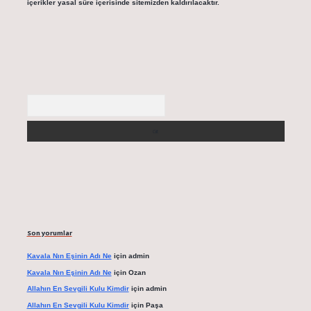
içerikler yasal süre içerisinde sitemizden kaldırılacaktır.
Arama
Son yorumlar
Kavala Nın Eşinin Adı Ne
için
admin
Kavala Nın Eşinin Adı Ne
için
Ozan
Allahın En Sevgili Kulu Kimdir
için
admin
Allahın En Sevgili Kulu Kimdir
için
Paşa