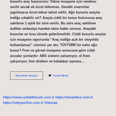
kusurlu araç başvurusu: Tekrar muayene için randevu
verilir ancak ek ücret ödenmez. Gerekli onarımlar
yapılmazsa ücret tekrar tahsil edilir. Ağır kusurlu araçlar
trafiğe çıkabilir mi? Araçta ciddi bir kusur bulunursa araç
sahibine 1 aylık bir süre verilir. Bu süre araç sahibine
trafikte serbestçe hareket etme hakkı vermez. Araçtaki
kusurlar en kısa sürede giderilmelidir. Ciddi kusurlu araçlar
için muayene raporunda “Araç trafiğe açık bir otoyolda
kullanılamaz” cümlesi yer alır. TÜVTÜRK’ün neler ağır
kusur? Fren ve görsel muayene sonucuna göre ciddi
arızalar şunlardır: ABS sistemi çalışmıyor, el freni
çalışmıyor, fren diskleri ve balataları aşınma…
Muayenede
Devamını okuyun
Yorum Bırak
Ağır
Kusur
Çıkarsa
Ne
Olur
https://www.estetikforum.com.tr
https://smartdus.com.tr
https://staryazilim.com.tr
Sitemap