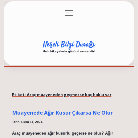
menüyü
Anasayfa
Gizlilik Politikası
Yasal Uyarı
aç
Hakkımızda
Neşeli Bilgi Durağı
Hızlı hikayelerle gününü şenlendir!
Etiket:
Araç muayeneden geçmezse kaç hakkı var
Muayenede Ağır Kusur Çıkarsa Ne Olur
Tarih: Ekim 11, 2024
Araç muayeneden ağır kusurlu geçerse ne olur? Ağır