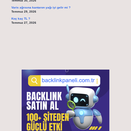
Temmuz 30, 2026
Varis ağrısına kantaron yağı iyi gelir mi ?
Temmuz 29, 2026
Koç kaç TL ?
Temmuz 27, 2026