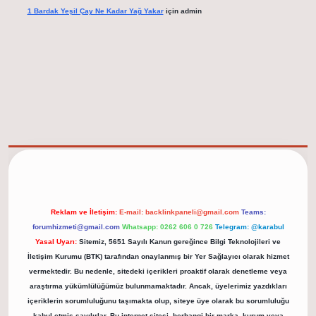
1 Bardak Yeşil Çay Ne Kadar Yağ Yakar
için
admin
elexbet güncel adresi
https://tulipbett.net/
Reklam ve İletişim:
E-mail:
backlinkpaneli@gmail.com
Teams:
forumhizmeti@gmail.com
Whatsapp: 0262 606 0 726
Telegram: @karabul
Yasal Uyarı:
Sitemiz, 5651 Sayılı Kanun gereğince Bilgi Teknolojileri ve
İletişim Kurumu (BTK) tarafından onaylanmış bir Yer Sağlayıcı olarak hizmet
vermektedir. Bu nedenle, sitedeki içerikleri proaktif olarak denetleme veya
araştırma yükümlülüğümüz bulunmamaktadır. Ancak, üyelerimiz yazdıkları
içeriklerin sorumluluğunu taşımakta olup, siteye üye olarak bu sorumluluğu
kabul etmiş sayılırlar. Bu internet sitesi, herhangi bir marka, kurum veya