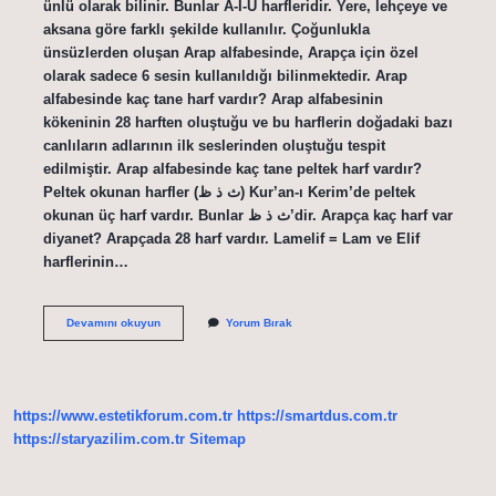
ünlü olarak bilinir. Bunlar A-I-U harfleridir. Yere, lehçeye ve
aksana göre farklı şekilde kullanılır. Çoğunlukla
ünsüzlerden oluşan Arap alfabesinde, Arapça için özel
olarak sadece 6 sesin kullanıldığı bilinmektedir. Arap
alfabesinde kaç tane harf vardır? Arap alfabesinin
kökeninin 28 harften oluştuğu ve bu harflerin doğadaki bazı
canlıların adlarının ilk seslerinden oluştuğu tespit
edilmiştir. Arap alfabesinde kaç tane peltek harf vardır?
Peltek okunan harfler (ث ذ ظ) Kur’an-ı Kerim’de peltek
okunan üç harf vardır. Bunlar ث ذ ظ’dir. Arapça kaç harf var
diyanet? Arapçada 28 harf vardır. Lamelif = Lam ve Elif
harflerinin…
Arap
Devamını okuyun
Yorum Bırak
Alfabesinde
Kaç
Tane
Sesli
Harf
https://www.estetikforum.com.tr
https://smartdus.com.tr
Var
https://staryazilim.com.tr
Sitemap