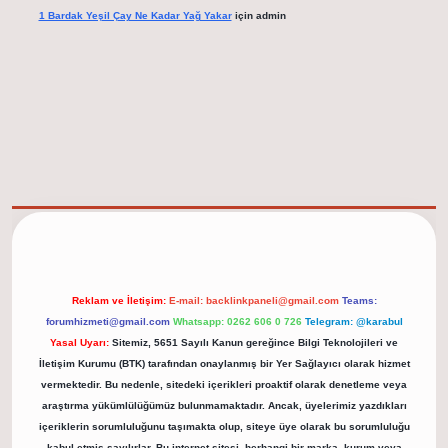
1 Bardak Yeşil Çay Ne Kadar Yağ Yakar
için
admin
elexbet güncel adresi
https://tulipbett.net/
Reklam ve İletişim:
E-mail:
backlinkpaneli@gmail.com
Teams:
forumhizmeti@gmail.com
Whatsapp: 0262 606 0 726
Telegram: @karabul
Yasal Uyarı:
Sitemiz, 5651 Sayılı Kanun gereğince Bilgi Teknolojileri ve
İletişim Kurumu (BTK) tarafından onaylanmış bir Yer Sağlayıcı olarak hizmet
vermektedir. Bu nedenle, sitedeki içerikleri proaktif olarak denetleme veya
araştırma yükümlülüğümüz bulunmamaktadır. Ancak, üyelerimiz yazdıkları
içeriklerin sorumluluğunu taşımakta olup, siteye üye olarak bu sorumluluğu
kabul etmiş sayılırlar. Bu internet sitesi, herhangi bir marka, kurum veya