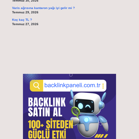
Temmuz 30, 2026
Varis ağrısına kantaron yağı iyi gelir mi ?
Temmuz 29, 2026
Koç kaç TL ?
Temmuz 27, 2026