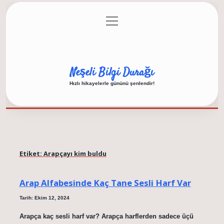
menüyü
Anasayfa
Gizlilik Politikası
Yasal Uyarı
aç
Hakkımızda
Neşeli Bilgi Durağı
Hızlı hikayelerle gününü şenlendir!
Etiket:
Arapçayı kim buldu
Arap Alfabesinde Kaç Tane Sesli Harf Var
Tarih: Ekim 12, 2024
Arapça kaç sesli harf var? Arapça harflerden sadece üçü