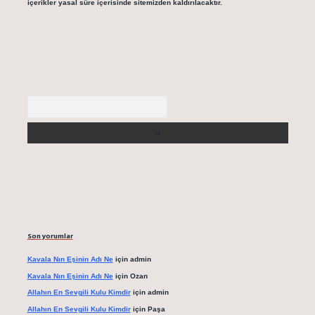
içerikler yasal süre içerisinde sitemizden kaldırılacaktır.
Arama
Son yorumlar
Kavala Nın Eşinin Adı Ne
için
admin
Kavala Nın Eşinin Adı Ne
için
Ozan
Allahın En Sevgili Kulu Kimdir
için
admin
Allahın En Sevgili Kulu Kimdir
için
Paşa